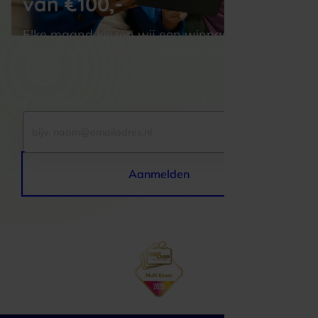
van €100,-
Elke maand kiezen wij een winnaar uit alle 
nieuwe aanmeldingen voor de nieuwsbrief
E-mailadres
Aanmelden