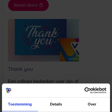
Bestel direct
Thank you
Een collega bedanken voor zijn of haar inzet
of gewoon zomaar? Geef dan de VVV
Cadeaukaart in het feestelijke thema 'Thank
you'.
Toestemming
Details
Over
Bestel direct