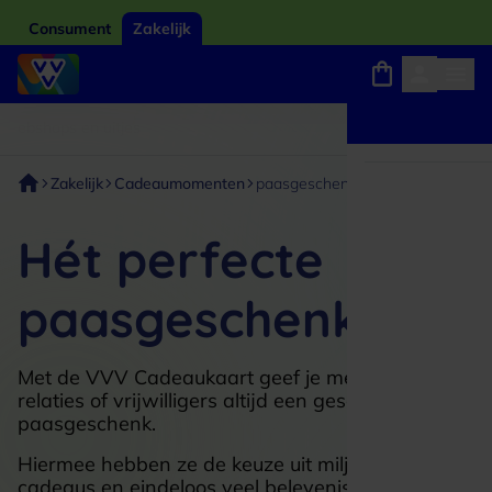
Consument
Zakelijk
Winkels, webshops en uitjes
Giftcard van het jaar 2026
Keuze uit 18.000 locaties
Zakelijk
Cadeaumomenten
paasgeschenk
Hét perfecte
paasgeschenk
Met de VVV Cadeaukaart geef je medewerkers,
relaties of vrijwilligers altijd een geschikt
paasgeschenk.
Hiermee hebben ze de keuze uit miljoenen
cadeaus en eindeloos veel belevenissen.