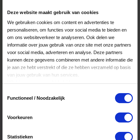
Deze website maakt gebruik van cookies
We gebruiken cookies om content en advertenties te
personaliseren, om functies voor social media te bieden en
Waar kan je de VVV Cadeaukaart
om ons websiteverkeer te analyseren. Ook delen we
besteden?
informatie over jouw gebruik van onze site met onze partners
voor social media, adverteren en analyse. Deze partners
kunnen deze gegevens combineren met andere informatie die
je aan ze hebt verstrekt of die ze hebben verzameld op basis
van jouw gebruik van hun services.
Klik
hier
voor ons cookiebeleid.
Toestemmingsselectie
Functioneel / Noodzakelijk
Fysieke winkels
Voorkeuren
Statistieken