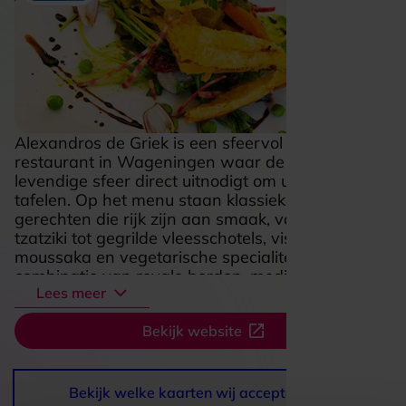
Alexandros de Griek is een sfeervol Grieks
restaurant in Wageningen waar de warme,
levendige sfeer direct uitnodigt om uitgebreid te
tafelen. Op het menu staan klassieke Griekse
gerechten die rijk zijn aan smaak, van mezze en
tzatziki tot gegrilde vleesschotels, visgerechten,
moussaka en vegetarische specialiteiten. De
combinatie van royale borden, mediterrane
Lees meer
smaken en een gastvrije setting maakt dit een
fijne plek voor een ontspannen diner met z’n
Bekijk website
tweeën, familie of vrienden. Wie houdt van puur,
kruidig en gezellig eten zit hier goed, met een
kaart die volop variatie biedt en een avond uit net
dat zonnige Griekse vakantiegevoel meegeeft.
Bekijk welke kaarten wij accepteren