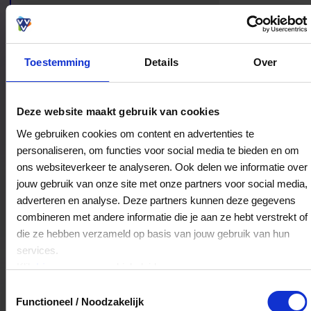
Toestemming
Details
Over
Bestedingslocaties
Deze website maakt gebruik van cookies
We gebruiken cookies om content en advertenties te
personaliseren, om functies voor social media te bieden en om
ons websiteverkeer te analyseren. Ook delen we informatie over
Alexandros de Griek
jouw gebruik van onze site met onze partners voor social media,
Spelstraat 1
adverteren en analyse. Deze partners kunnen deze gegevens
6707ER
Wageningen
combineren met andere informatie die je aan ze hebt verstrekt of
die ze hebben verzameld op basis van jouw gebruik van hun
services.
Veelgestelde Vragen
Klik
hier
voor ons cookiebeleid.
Toestemmingsselectie
Hoelang blijft mijn saldo geldig?
Functioneel / Noodzakelijk