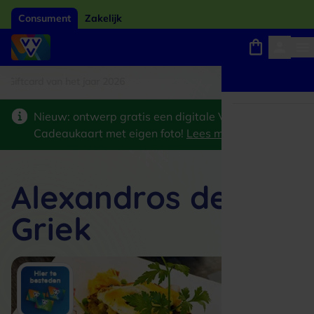
Consument
Zakelijk
tcard van het jaar 2026
Winkels, webshops en uitjes
Keuze uit 18.000 locaties
Nieuw: ontwerp gratis een digitale VVV
Cadeaukaart met eigen foto!
Lees meer
>
Alexandros de
Griek