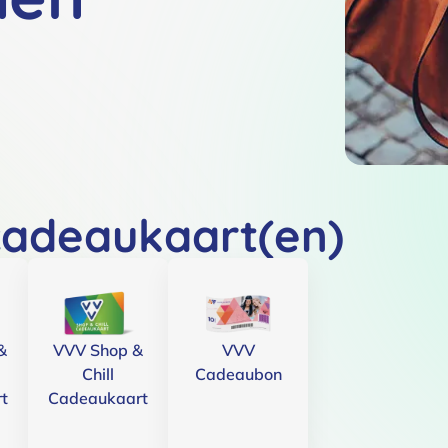
cadeaukaart(en)
&
VVV Shop &
VVV
Chill
Cadeaubon
t
Cadeaukaart