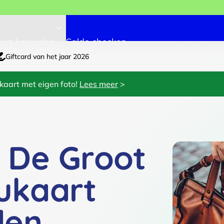
art besteden
Saldo checken
Giftcard van het jaar 2026
kaart met eigen foto!
Lees meer
>
r De Groot
ukaart
den