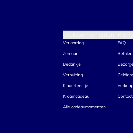
Cadeaumomenten
Klant
Verjaardag
FAQ
Zomaar
Betalen
Bedankje
Bezorg
Verhuizing
Geldigh
Kinderfeestje
Verkoo
Kraamcadeau
Contact
Alle cadeaumomenten