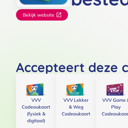
Bekijk website
Accepteert deze 
VVV
VVV Lekker
VVV Game 
Cadeaukaart
& Weg
Play
(fysiek &
Cadeaukaart
Cadeaukaar
digitaal)