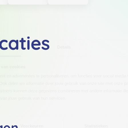
caties
Details
 van cookies
t en advertenties te personaliseren, om functies voor social media
Ook delen we informatie over jouw gebruik van onze site met onze pa
rtners kunnen deze gegevens combineren met andere informatie die j
van jouw gebruik van hun services.
.
gen
Voorkeuren
Statistieken