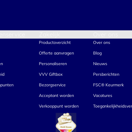
enservice
Zakelijk
Over ons
Productoverzicht
Over ons
Offerte aanvragen
Blog
en
Personaliseren
Nieuws
eid
VVV Giftbox
Persberichten
ppunten
Bezorgservice
FSC® Keurmerk
Acceptant worden
Vacatures
Verkooppunt worden
Toegankelijkheidsver