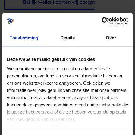
Bekijk welke kaarten wij accepteren
Veelgestelde Vragen
Toestemming
Details
Over
Hoelang blijft mijn saldo geldig?
Het volledige saldo op de VVV cadeaukaart
Deze website maakt gebruik van cookies
is minimaal drie jaar geldig.
We gebruiken cookies om content en advertenties te
personaliseren, om functies voor social media te bieden en
om ons websiteverkeer te analyseren. Ook delen we
Kan ik het saldo in delen besteden?
informatie over jouw gebruik van onze site met onze partners
Ja, je mag het saldo van je VVV
voor social media, adverteren en analyse. Deze partners
cadeaukaart in delen uitgeven.
kunnen deze gegevens combineren met andere informatie die
je aan ze hebt verstrekt of die ze hebben verzameld op basis
van jouw gebruik van hun services.
Kan ik het saldo in delen besteden?
Klik
hier
voor ons cookiebeleid.