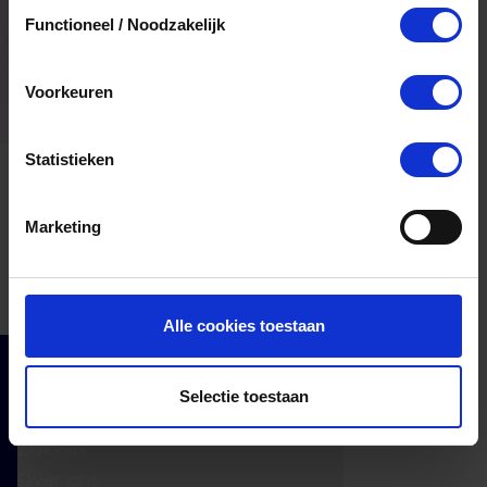
Toestemmingsselectie
Ja, je mag het saldo van je VVV
Functioneel / Noodzakelijk
cadeaukaart in delen uitgeven.
Voorkeuren
Statistieken
Marketing
Alle cookies toestaan
Cadeaumomenten
Selectie toestaan
Klantenservice
Zakelijk
Over ons