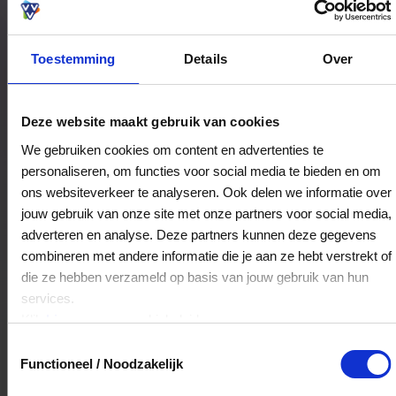
Toestemming
Details
Over
Bestedingslocaties
Deze website maakt gebruik van cookies
We gebruiken cookies om content en advertenties te
personaliseren, om functies voor social media te bieden en om
De Zaailing
ons websiteverkeer te analyseren. Ook delen we informatie over
Ruysdaelstraat 19-23
jouw gebruik van onze site met onze partners voor social media,
1071WZ
Amsterdam
adverteren en analyse. Deze partners kunnen deze gegevens
combineren met andere informatie die je aan ze hebt verstrekt of
die ze hebben verzameld op basis van jouw gebruik van hun
Veelgestelde Vragen
services.
Klik
hier
voor ons cookiebeleid.
Kan ik het saldo in delen besteden?
Toestemmingsselectie
Functioneel / Noodzakelijk
Ja, je mag het saldo van je VVV
cadeaukaart in delen uitgeven.