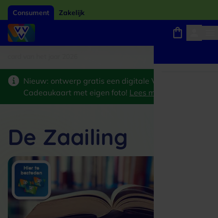
Consument
Zakelijk
card van het jaar 2026
Winkels, webshops en uitjes
Keuze uit 18.000 locaties
Nieuw: ontwerp gratis een digitale VVV
Cadeaukaart met eigen foto!
Lees meer
>
De Zaailing