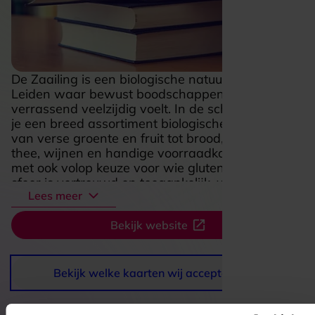
De Zaailing is een biologische natuurwinkel in
Leiden waar bewust boodschappen doen
verrassend veelzijdig voelt. In de schappen vind
je een breed assortiment biologische producten,
van verse groente en fruit tot brood, zuivel, koffie,
thee, wijnen en handige voorraadkastfavorieten,
met ook volop keuze voor wie glutenvrij eet. De
sfeer is vertrouwd en toegankelijk, waardoor je er
Lees meer
net zo makkelijk binnenloopt voor een snelle
boodschap als voor een inspirerende ronde langs
Bekijk website
smaakvolle en pure producten. Juist die mix van
vers, speciaal en alledaags maakt De Zaailing
aantrekkelijk voor iedereen die houdt van goed
eten en een winkel met karakter.
Bekijk welke kaarten wij accepteren