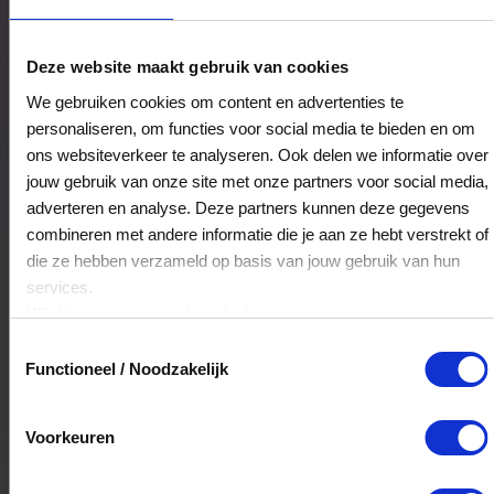
Eet- en Koffiehuis De Kiosk
Deze website maakt gebruik van cookies
Sint Christoffelstraat 4
We gebruiken cookies om content en advertenties te
6041JS
Roermond
personaliseren, om functies voor social media te bieden en om
ons websiteverkeer te analyseren. Ook delen we informatie over
jouw gebruik van onze site met onze partners voor social media,
Veelgestelde Vragen
adverteren en analyse. Deze partners kunnen deze gegevens
combineren met andere informatie die je aan ze hebt verstrekt of
Kan ik het saldo in delen besteden?
die ze hebben verzameld op basis van jouw gebruik van hun
services.
Ja, je mag het saldo van je VVV
Klik
hier
voor ons cookiebeleid.
cadeaukaart in delen uitgeven.
Toestemmingsselectie
Functioneel / Noodzakelijk
Hoelang blijft mijn saldo geldig?
Voorkeuren
Het volledige saldo op de VVV cadeaukaart
is minimaal drie jaar geldig.