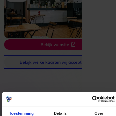
Bekijk website
Bekijk welke kaarten wij accepteren
Bestedingslocaties
Toestemming
Details
Over