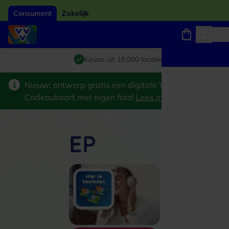
Consument
Zakelijk
Winkels, webshops en uitjes
Giftcard van het jaar 2026
Keuze uit 18.000 locaties
Nieuw: ontwerp gratis een digitale VVV
Cadeaukaart met eigen foto!
Lees meer
>
EP