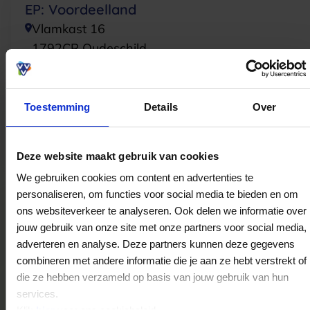
EP: Voordeelland
Vlamkast 16
1792CR
Oudeschild
EP: van der Molen
Toestemming
Details
Over
Hoofdstraat 88
8401CC
Gorredijk
Deze website maakt gebruik van cookies
We gebruiken cookies om content en advertenties te
personaliseren, om functies voor social media te bieden en om
EP: Kuik
ons websiteverkeer te analyseren. Ook delen we informatie over
Het Hoekje 17
jouw gebruik van onze site met onze partners voor social media,
7913BA
Hollandscheveld
adverteren en analyse. Deze partners kunnen deze gegevens
combineren met andere informatie die je aan ze hebt verstrekt of
die ze hebben verzameld op basis van jouw gebruik van hun
EP: Middelharnis
services.