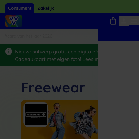
Consument
Zakelijk
card van het jaar 2026
Winkels, webshops en uitjes
Keuze uit 18.000 locaties
Nieuw: ontwerp gratis een digitale VVV
Cadeaukaart met eigen foto!
Lees meer
>
Freewear