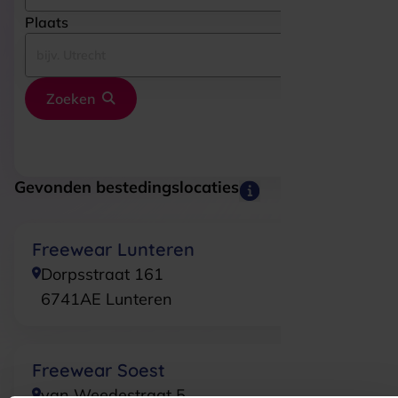
Plaats
Zoeken
Gevonden bestedingslocaties
Freewear Lunteren
Dorpsstraat 161
6741AE
Lunteren
Freewear Soest
van Weedestraat 5