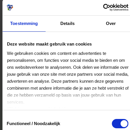
3761CA
Soest
Toestemming
Details
Over
Freewear Zeewolde
Horsterplein 26
Deze website maakt gebruik van cookies
3891ES
Zeewolde
We gebruiken cookies om content en advertenties te
personaliseren, om functies voor social media te bieden en om
ons websiteverkeer te analyseren. Ook delen we informatie over
Freewear Spakenburg
jouw gebruik van onze site met onze partners voor social media,
Spuistraat 48
adverteren en analyse. Deze partners kunnen deze gegevens
3752AK
Bunschoten-Spakenburg
combineren met andere informatie die je aan ze hebt verstrekt of
die ze hebben verzameld op basis van jouw gebruik van hun
services.
Freewear De Bilt
Klik
hier
voor ons cookiebeleid.
Hessenweg 154
Toestemmingsselectie
Functioneel / Noodzakelijk
3731JM
De Bilt