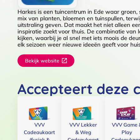
Harkes is een tuincentrum in Ede waar groen, 
mix van planten, bloemen en tuinspullen, terw
uitstraling geven. Dat maakt het niet alleen een
inspiratie zoekt voor thuis. De combinatie van
kijken, waarbij je al snel met iets moois de d
elk seizoen weer nieuwe ideeën geeft voor huis
Bekijk website
Accepteert deze 
VVV
VVV Lekker
VVV Game 
Cadeaukaart
& Weg
Play
(fysiek &
Cadeaukaart
Cadeaukaar