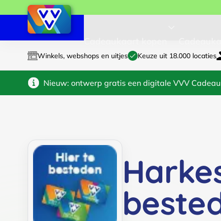
Cadeaukaart kopen
Cadeauka
Winkels, webshops en uitjes
Keuze uit 18.000 locaties
Nieuw: ontwerp gratis een digitale VVV Cadeau
Harke
beste