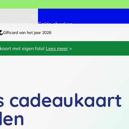
art besteden
Saldo checken
Giftcard van het jaar 2026
kaart met eigen foto!
Lees meer
>
s cadeaukaart
den