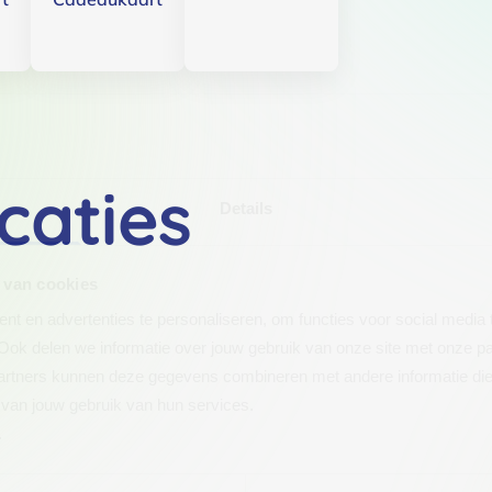
caties
Details
 van cookies
t en advertenties te personaliseren, om functies voor social media
Ook delen we informatie over jouw gebruik van onze site met onze pa
rtners kunnen deze gegevens combineren met andere informatie die j
van jouw gebruik van hun services.
.