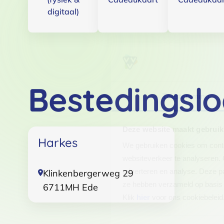
digitaal)
Bestedingslo
Toestemming
Deze website maakt gebruik
Harkes
We gebruiken cookies om conten
websiteverkeer te analyseren. 
adverteren en analyse. Deze pa
Klinkenbergerweg 29
ze hebben verzameld op basis 
6711MH
Ede
Klik
hier
voor ons cookiebeleid
Toestemmingsselectie