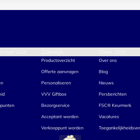
enservice
Zakelijk
Over ons
Productoverzicht
Over ons
Offerte aanvragen
Blog
en
Personaliseren
Nieuws
eid
VVV Giftbox
Persberichten
ppunten
Bezorgservice
FSC® Keurmerk
Acceptant worden
Vacatures
Verkooppunt worden
Toegankelijkheidsver