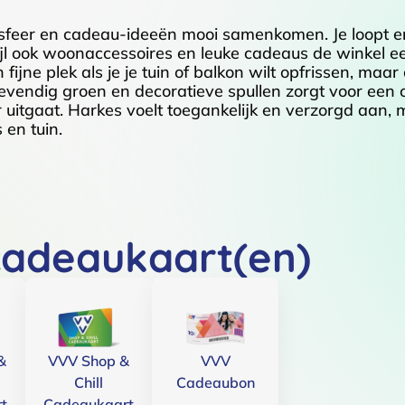
sfeer en cadeau-ideeën mooi samenkomen. Je loopt er
ijl ook woonaccessoires en leuke cadeaus de winkel ee
 fijne plek als je je tuin of balkon wilt opfrissen, maa
 levendig groen en decoratieve spullen zorgt voor ee
eur uitgaat. Harkes voelt toegankelijk en verzorgd aan
 en tuin.
cadeaukaart(en)
&
VVV Shop &
VVV
Chill
Cadeaubon
t
Cadeaukaart