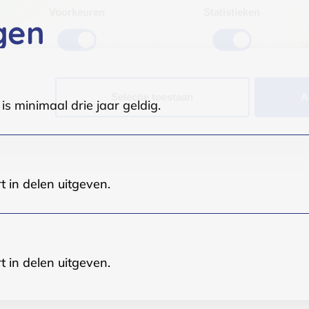
Voorkeuren
Statistieken
gen
Selectie toestaan
A
s minimaal drie jaar geldig.
t in delen uitgeven.
t in delen uitgeven.