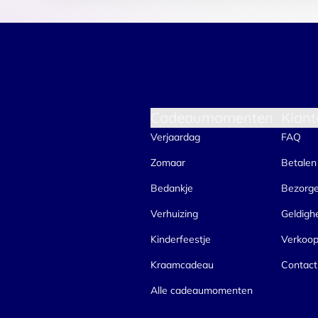
Cadeaumomenten
Klant
Verjaardag
FAQ
Zomaar
Betalen
Bedankje
Bezorg
Verhuizing
Geldigh
Kinderfeestje
Verkoo
Kraamcadeau
Contact
Alle cadeaumomenten