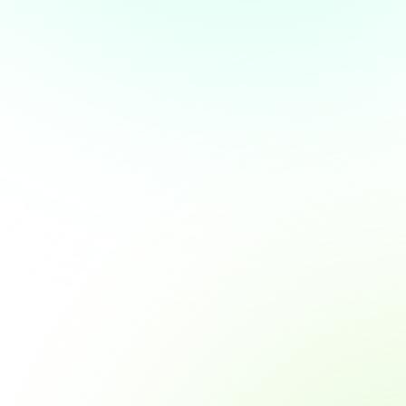
Over
 te bieden en om ons
rtners voor social media,
e aan ze hebt verstrekt of die
Marketing