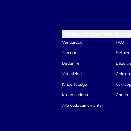
Cadeaumomenten
Klant
Verjaardag
FAQ
Zomaar
Betalen
Bedankje
Bezorg
Verhuizing
Geldigh
Kinderfeestje
Verkoo
Kraamcadeau
Contact
Alle cadeaumomenten