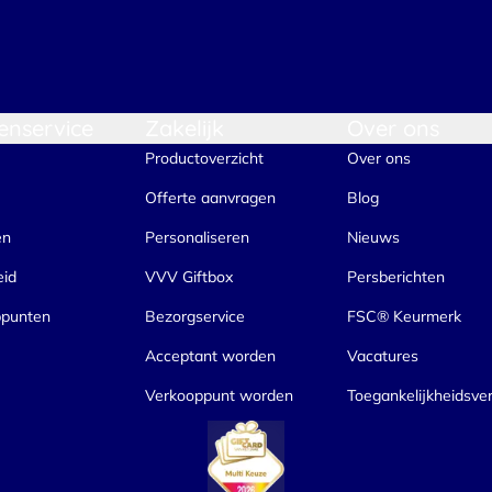
enservice
Zakelijk
Over ons
Productoverzicht
Over ons
Offerte aanvragen
Blog
en
Personaliseren
Nieuws
eid
VVV Giftbox
Persberichten
ppunten
Bezorgservice
FSC® Keurmerk
Acceptant worden
Vacatures
Verkooppunt worden
Toegankelijkheidsver