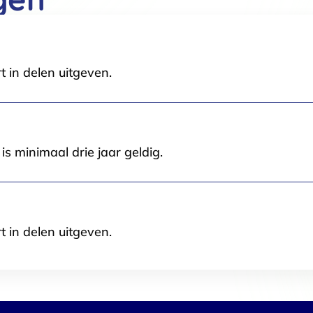
t in delen uitgeven.
Selectie toestaan
A
s minimaal drie jaar geldig.
t in delen uitgeven.