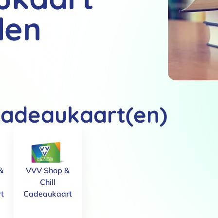
den
cadeaukaart(en)
&
VVV Shop &
Chill
t
Cadeaukaart