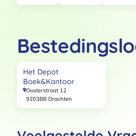
Bestedingslo
Toestemming
Het Depot
Deze website maakt gebruik
Boek&Kantoor
We gebruiken cookies om conten
websiteverkeer te analyseren. 
Oosterstraat 12
adverteren en analyse. Deze pa
9203BB
Drachten
ze hebben verzameld op basis 
Klik
hier
voor ons cookiebeleid
Toestemmingsselectie
Veelgestelde Vra
Functioneel / Noodzakelijk