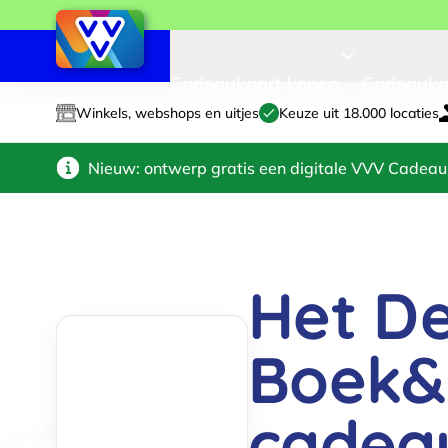
Cadeaukaart kopen
Cadeauka
Winkels, webshops en uitjes
Keuze uit 18.000 locaties
Nieuw: ontwerp gratis een digitale VVV Cadeau
Het D
Boek&
cadea