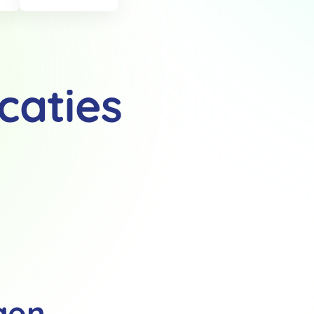
caties
Details
 van cookies
t en advertenties te personaliseren, om functies voor social media
Ook delen we informatie over jouw gebruik van onze site met onze pa
rtners kunnen deze gegevens combineren met andere informatie die j
van jouw gebruik van hun services.
.
gen
Voorkeuren
Statistieken