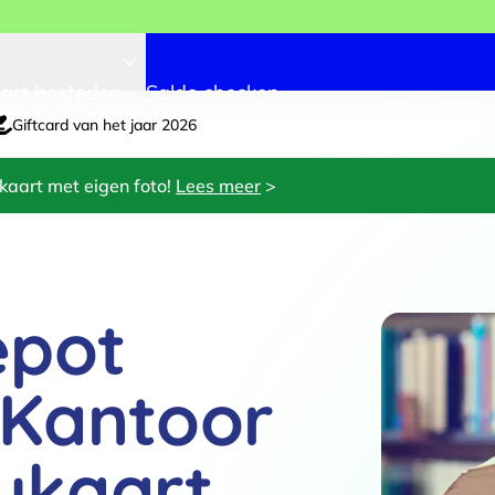
art besteden
Saldo checken
Giftcard van het jaar 2026
kaart met eigen foto!
Lees meer
>
epot
Kantoor
ukaart