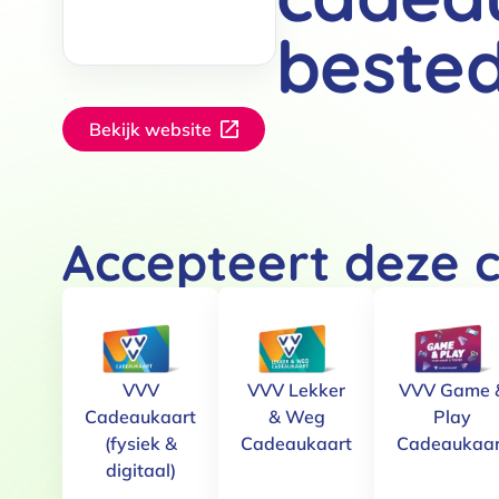
beste
Bekijk website
Accepteert deze 
VVV
VVV Lekker
VVV Game 
Cadeaukaart
& Weg
Play
(fysiek &
Cadeaukaart
Cadeaukaar
digitaal)