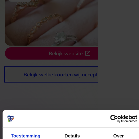
Bekijk website
Bekijk welke kaarten wij accepteren
Bestedingslocaties
Toestemming
Details
Over