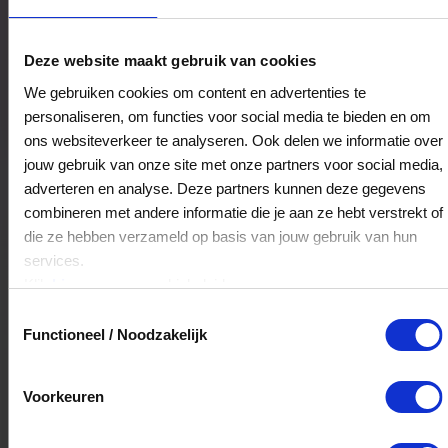
Het Juweliershuis Ed Oorebeek
Deze website maakt gebruik van cookies
Raadhuisplein 63-a
We gebruiken cookies om content en advertenties te
2922AH
Krimpen aan den IJssel
personaliseren, om functies voor social media te bieden en om
ons websiteverkeer te analyseren. Ook delen we informatie over
jouw gebruik van onze site met onze partners voor social media,
Veelgestelde Vragen
adverteren en analyse. Deze partners kunnen deze gegevens
combineren met andere informatie die je aan ze hebt verstrekt of
Kan ik het saldo in delen besteden?
die ze hebben verzameld op basis van jouw gebruik van hun
services.
Ja, je mag het saldo van je VVV
Klik
hier
voor ons cookiebeleid.
cadeaukaart in delen uitgeven.
Toestemmingsselectie
Functioneel / Noodzakelijk
Hoelang blijft mijn saldo geldig?
Voorkeuren
Het volledige saldo op de VVV cadeaukaart
is minimaal drie jaar geldig.