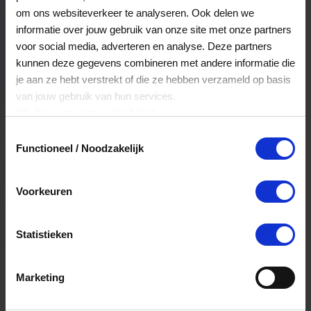
Veelgestelde Vragen
om ons websiteverkeer te analyseren. Ook delen we
informatie over jouw gebruik van onze site met onze partners
voor social media, adverteren en analyse. Deze partners
Kan ik het saldo in delen besteden?
kunnen deze gegevens combineren met andere informatie die
je aan ze hebt verstrekt of die ze hebben verzameld op basis
Ja, je mag het saldo van je VVV
van jouw gebruik van hun services.
cadeaukaart in delen uitgeven.
Klik
hier
voor ons cookiebeleid.
Toestemmingsselectie
Functioneel / Noodzakelijk
Hoelang blijft mijn saldo geldig?
Het volledige saldo op de VVV cadeaukaart
Voorkeuren
is minimaal drie jaar geldig.
Statistieken
Kan ik het saldo in delen besteden?
Ja, je mag het saldo van je VVV
Marketing
cadeaukaart in delen uitgeven.