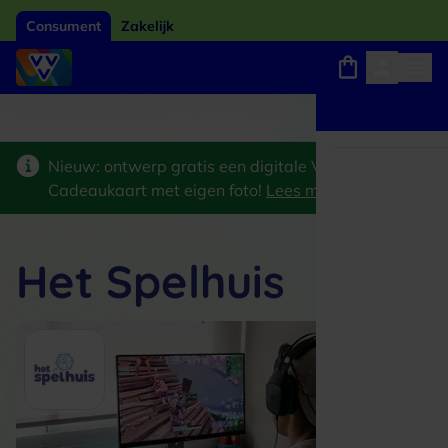
Consument
Zakelijk
Winkels, webshops en uitjes
Giftcard van het jaar 2026
Keuze uit 18.000 
Nieuw: ontwerp gratis een digitale VVV
Cadeaukaart met eigen foto!
Lees meer
>
Het Spelhuis