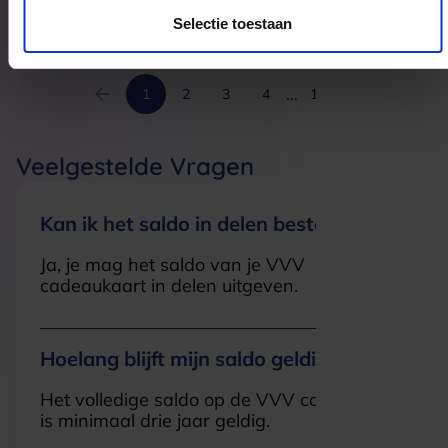
9804TJ
Noordhorn
Selectie toestaan
...
1
2
3
4
19
Veelgestelde Vragen
Kan ik het saldo in delen besteden?
Ja, je mag het saldo van je VVV
cadeaukaart in delen uitgeven.
Hoelang blijft mijn saldo geldig?
Het volledige saldo op de VVV cadeaukaart
is minimaal drie jaar geldig.