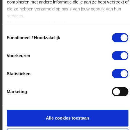
combineren met andere informatie die je aan ze hebt verstrekt of
Castricummer Werf 70
die ze hebben verzameld op basis van jouw gebruik van hun
1901RT
Castricum
services.
Klik
hier
voor ons cookiebeleid.
Toestemmingsselectie
Hubo Zundert
Functioneel / Noodzakelijk
Meirseweg 21
4881DH
Zundert
Voorkeuren
Statistieken
Hubo Streefkerk
Dorpsstraat 40
2959AG
Streefkerk
Marketing
Hubo Noordhorn
Alle cookies toestaan
Transportweg 1