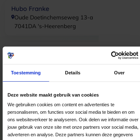
Hubo Franke
Oude Doetinchemseweg 13-a
7041DA
's-Heerenberg
Hubo Wervershoof
Simon Koopmanstraat 63
1693BB
Wervershoof
Toestemming
Details
Over
Hubo Dinteloord
Deze website maakt gebruik van cookies
Westvoorstraat 10
We gebruiken cookies om content en advertenties te
4671CD
Dinteloord
personaliseren, om functies voor social media te bieden en om
ons websiteverkeer te analyseren. Ook delen we informatie over
jouw gebruik van onze site met onze partners voor social media,
adverteren en analyse. Deze partners kunnen deze gegevens
Hubo Castricum