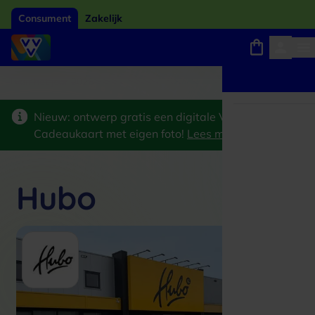
Consument
Zakelijk
Winkels, webshops en uitjes
Giftcard van het jaar 2026
Keuze uit 18.000 locati
Nieuw: ontwerp gratis een digitale VVV
Cadeaukaart met eigen foto!
Lees meer
>
Hubo