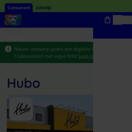
Consument
Zakelijk
Winkels, webshops en uitjes
Giftcard van het jaar 2026
Keuze uit 18.000 loca
Nieuw: ontwerp gratis een digitale VVV
Cadeaukaart met eigen foto!
Lees meer
>
Hubo