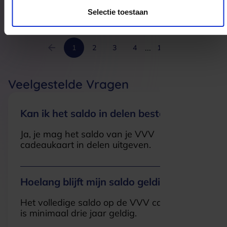
4306AW
Nieuwerkerk
Selectie toestaan
...
1
2
3
4
19
Veelgestelde Vragen
Kan ik het saldo in delen besteden?
Ja, je mag het saldo van je VVV
cadeaukaart in delen uitgeven.
Hoelang blijft mijn saldo geldig?
Het volledige saldo op de VVV cadeaukaart
is minimaal drie jaar geldig.