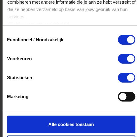
combineren met andere informatie die je aan ze hebt verstrekt of
De Kreek 2
die ze hebben verzameld op basis van jouw gebruik van hun
3871MM
Hoevelaken
services.
Klik
hier
voor ons cookiebeleid.
Toestemmingsselectie
Hubo Wijhe
Functioneel / Noodzakelijk
Handelsweg 2
8131XX
Wijhe
Voorkeuren
Statistieken
Hubo Hattem
Populierenlaan 7
8051DA
Hattem
Marketing
Hubo Nieuwerkerk
Alle cookies toestaan
Rijksweg 26-b