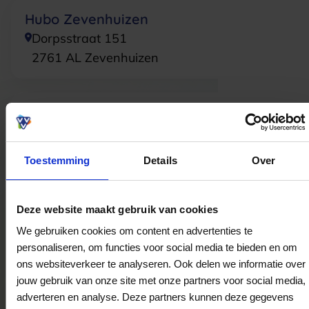
Hubo Zevenhuizen
Dorpsstraat 151
2761 AL
Zevenhuizen
Hubo Papendrecht
Markt van Matena 16-a
3356DL
Papendrecht
Toestemming
Details
Over
Hubo Grou
Deze website maakt gebruik van cookies
Stationsweg 86
We gebruiken cookies om content en advertenties te
9001EJ
Grou
personaliseren, om functies voor social media te bieden en om
ons websiteverkeer te analyseren. Ook delen we informatie over
jouw gebruik van onze site met onze partners voor social media,
adverteren en analyse. Deze partners kunnen deze gegevens
Hubo Hoevelaken