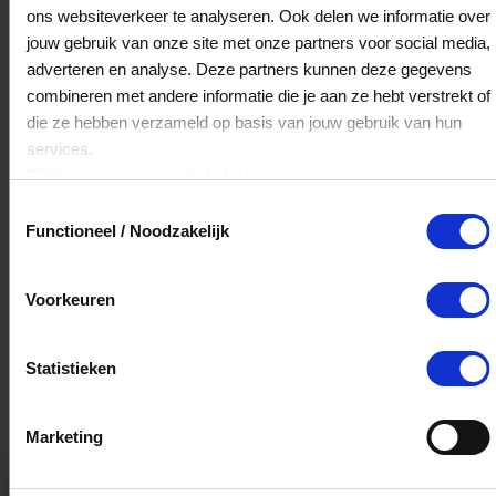
Karwei Oisterwijk
ons websiteverkeer te analyseren. Ook delen we informatie over
Sprendlingenpark 48
jouw gebruik van onze site met onze partners voor social media,
5061JV
Oisterwijk
adverteren en analyse. Deze partners kunnen deze gegevens
combineren met andere informatie die je aan ze hebt verstrekt of
die ze hebben verzameld op basis van jouw gebruik van hun
services.
Karwei Numansdorp
Klik
hier
voor ons cookiebeleid.
Voltastraat 1
Toestemmingsselectie
3281NG
Numansdorp
Functioneel / Noodzakelijk
Voorkeuren
Karwei Maassluis
Elektraweg 9
3144CB
Maassluis
Statistieken
Marketing
Karwei Leusden
Klokhoek 4