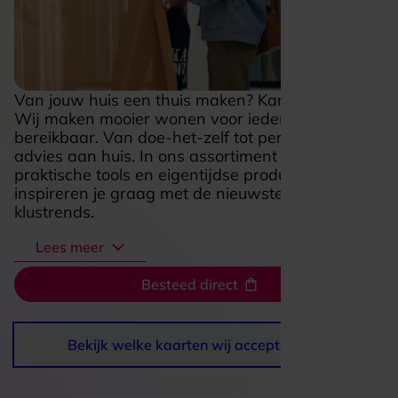
Van jouw huis een thuis maken? Karwei helpt.
Wij maken mooier wonen voor iedereen
bereikbaar. Van doe-het-zelf tot persoonlijke
advies aan huis. In ons assortiment vind je
praktische tools en eigentijdse producten. En we
inspireren je graag met de nieuwste woon- en
klustrends.
Of je nu aan de slag wil met een nieuwe vloer, op
Lees meer
zoek bent naar verf of behang met karakter,
sfeer wilt toevoegen met verlichting of nieuwe
Besteed direct
meubels of net dat ene accessoire zoekt dat jouw
interieur afmaakt: Karwei helpt je om jouw
woonideeën waar te maken.
Bekijk welke kaarten wij accepteren
Kleuren, materialen en vormen; bij Karwei is er
voor ieder wat wils. Met onze collectie maak jij