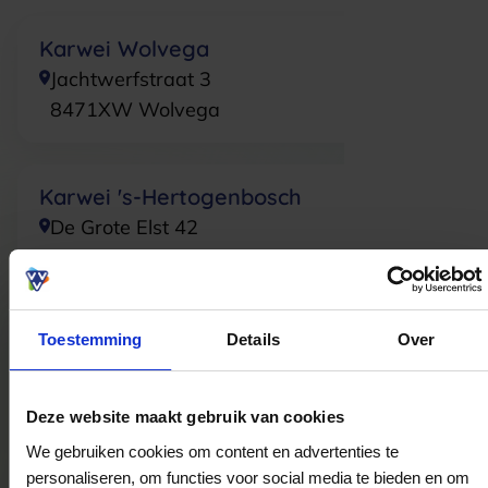
Karwei Wolvega
Jachtwerfstraat 3
8471XW
Wolvega
Karwei 's-Hertogenbosch
De Grote Elst 42
5246JR
Rosmalen
Toestemming
Details
Over
Karwei Oosterhout
Meerstoel 3
4904SV
Oosterhout
Deze website maakt gebruik van cookies
We gebruiken cookies om content en advertenties te
personaliseren, om functies voor social media te bieden en om