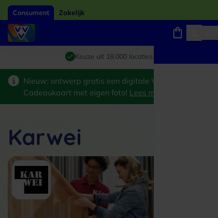
Consument
Zakelijk
Winkels, webshops en uitjes
Giftcard van het jaar 2026
Keuze uit 18.000 locaties
Nieuw: ontwerp gratis een digitale VVV
Cadeaukaart met eigen foto!
Lees meer
>
Karwei