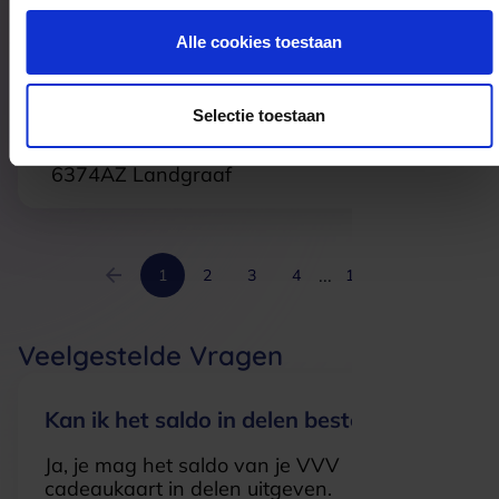
3833GX
Leusden
Alle cookies toestaan
Karwei Landgraaf
Selectie toestaan
Havikweg 6
6374AZ
Landgraaf
...
1
2
3
4
18
Veelgestelde Vragen
Kan ik het saldo in delen besteden?
Ja, je mag het saldo van je VVV
cadeaukaart in delen uitgeven.