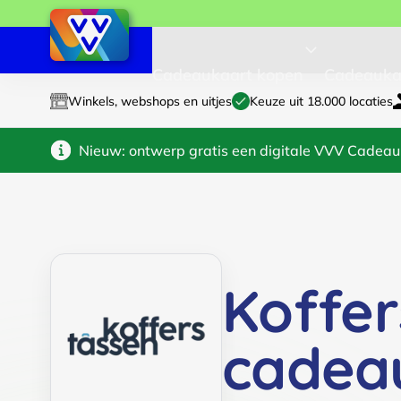
Cadeaukaart kopen
Cadeauka
Winkels, webshops en uitjes
Keuze uit 18.000 locaties
Nieuw: ontwerp gratis een digitale VVV Cadeau
Koffer
cadea