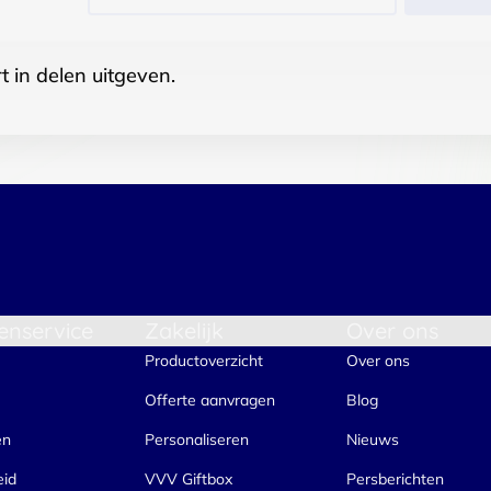
t in delen uitgeven.
enservice
Zakelijk
Over ons
Productoverzicht
Over ons
Offerte aanvragen
Blog
en
Personaliseren
Nieuws
eid
VVV Giftbox
Persberichten