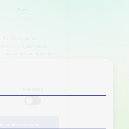
Over
 te bieden en om ons
rtners voor social media,
e aan ze hebt verstrekt of die
Marketing
lle cookies toestaan