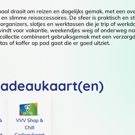
maal draait om reizen en dagelijks gemak, met een ove
n slimme reisaccessoires. De sfeer is praktisch en stij
rganizers, slotjes en werktassen die je trip of werkd
 vindt voor vakantie, weekendjes weg of onderweg naa
 collectie combineert gebruiksgemak met een verzorgde
as of koffer op pad gaat die er goed uitziet.
cadeaukaart(en)
&
VVV Shop &
Chill
t
Cadeaukaart