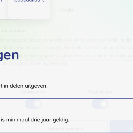
Details
 van cookies
t en advertenties te personaliseren, om functies voor social media
Ook delen we informatie over jouw gebruik van onze site met onze pa
gen
rtners kunnen deze gegevens combineren met andere informatie die j
van jouw gebruik van hun services.
.
t in delen uitgeven.
Voorkeuren
Statistieken
s minimaal drie jaar geldig.
Selectie toestaan
A