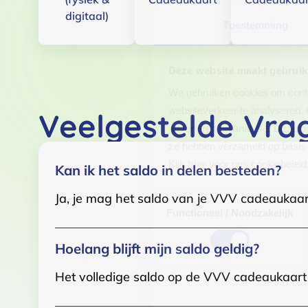
digitaal)
Toestemming
Deze website maakt gebruik
We gebruiken cookies om conten
websiteverkeer te analyseren. 
Veelgestelde Vra
adverteren en analyse. Deze pa
ze hebben verzameld op basis 
Klik
hier
voor ons cookiebeleid
Kan ik het saldo in delen besteden?
Ja, je mag het saldo van je VVV cadeaukaar
Toestemmingsselectie
Functioneel / Noodzakelijk
Hoelang blijft mijn saldo geldig?
Het volledige saldo op de VVV cadeaukaart i