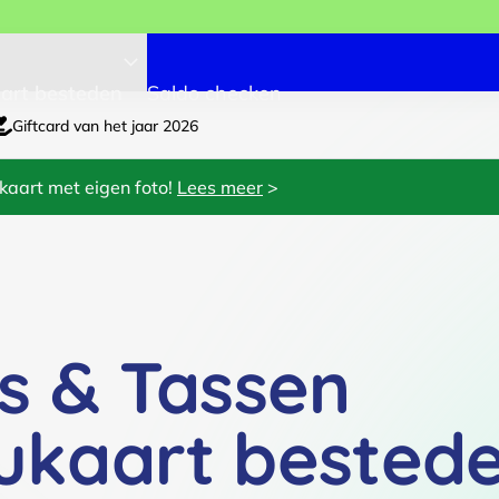
art besteden
Saldo checken
Giftcard van het jaar 2026
kaart met eigen foto!
Lees meer
>
s & Tassen
ukaart bested