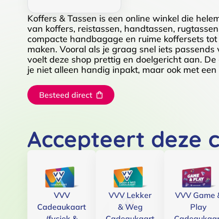
Koffers & Tassen is een online winkel die hele
van koffers, reistassen, handtassen, rugtassen e
compacte handbagage en ruime koffersets tot o
maken. Vooral als je graag snel iets passends
voelt deze shop prettig en doelgericht aan. De
je niet alleen handig inpakt, maar ook met een t
Besteed direct
Accepteert deze 
VVV
VVV Lekker
VVV Game 
Cadeaukaart
& Weg
Play
(fysiek &
Cadeaukaart
Cadeaukaar