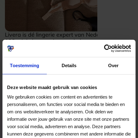
Livera is dé lingerie expert van Nederland met
100 winkels, een eigen webshop en meer dan 50
jaar kennis en ervaring. Livera biedt een
gevarieerde collectie aan van lingerie,
ondermode, nachtmode en badmode van
Toestemming
Details
Over
verschillende merken.
Livera ondersteunt vrouwen in het groeien van
haar zelfliefde en zelfvertrouwen. We weten dat
Lees meer
Deze website maakt gebruik van cookies
geen vrouw, geen lichaam en geen smaak
hetzelfde is. Ons antwoord is altijd een selectie
We gebruiken cookies om content en advertenties te
Bekijk website
producten die nauwkeurig zijn afgemeten op
personaliseren, om functies voor social media te bieden en
haar behoeftes, haar lichaam en momenten in
om ons websiteverkeer te analyseren. Ook delen we
haar leven. Daarnaast heeft Livera
informatie over jouw gebruik van onze site met onze partners
Bekijk welke kaarten wij accepteren
duurzaamheidsinitiatieven hoog in het vaandel.
voor social media, adverteren en analyse. Deze partners
kunnen deze gegevens combineren met andere informatie die