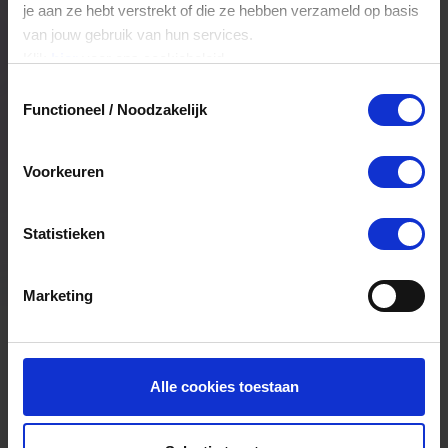
je aan ze hebt verstrekt of die ze hebben verzameld op basis
van jouw gebruik van hun services.
Klik
hier
voor ons cookiebeleid.
Locatie
Toestemmingsselectie
Functioneel / Noodzakelijk
Livera Winterswijk
Wooldstraat 16-1
Voorkeuren
7101NR
Winterswijk
0543516420
Statistieken
Bekijk route
Marketing
Alle cookies toestaan