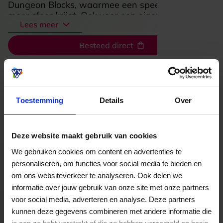
Dungeon Blocks, waarmee een speeltafel meteen
meer sfeer krijgt. Ook voor een eigen ontwerp zit
Lees meer
je hier goed: digitale bestanden worden omgezet
in nauwkeurig geprinte modellen in resin of
Besteed direct
filament, van compacte mini’s tot groter
decorstuk. Dat maakt deze plek extra
aantrekkelijk voor liefhebbers van Dungeons and
Dragons, Warhammer en andere tabletopgames
Bekijk welke kaarten wij accepteren
die hun verzameling of spelsessies net dat beetje
meer karakter willen geven.
Toestemming
Details
Over
Veelgestelde Vragen
Deze website maakt gebruik van cookies
Kan ik het saldo in delen besteden?
We gebruiken cookies om content en advertenties te
personaliseren, om functies voor social media te bieden en
Ja, je mag het saldo van je VVV
om ons websiteverkeer te analyseren. Ook delen we
cadeaukaart in delen uitgeven.
informatie over jouw gebruik van onze site met onze partners
voor social media, adverteren en analyse. Deze partners
kunnen deze gegevens combineren met andere informatie die
Hoelang blijft mijn saldo geldig?