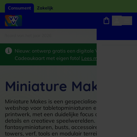
Consument
Zakelijk
tcard van het jaar 2026
Winkels, webshops en uitjes
Keuze uit 18.000 locaties
Nieuw: ontwerp gratis een digitale VVV
Cadeaukaart met eigen foto!
Lees meer
>
Miniature Makes
Miniature Makes is een gespecialiseerde
webshop voor tabletopminiaturen en 3D-
printwerk, met een duidelijke focus op scherpe
details en creatieve speelwerelden. Je ontdekt er
fantasyminiaturen, busts, accessoires, dice
towers, verf, tools en modulair terrein zoals