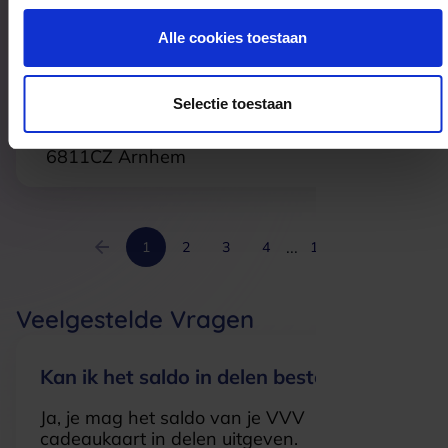
5211JX
's-Hertogenbosch
Alle cookies toestaan
Nelson ARNHEM
Selectie toestaan
Ketelstraat 48
6811CZ
Arnhem
...
1
2
3
4
16
Veelgestelde Vragen
Kan ik het saldo in delen besteden?
Ja, je mag het saldo van je VVV
cadeaukaart in delen uitgeven.