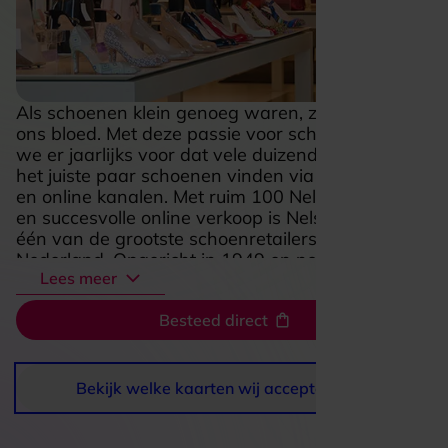
Als schoenen klein genoeg waren, zaten ze in
ons bloed. Met deze passie voor schoenen zorgen
we er jaarlijks voor dat vele duizenden klanten
het juiste paar schoenen vinden via onze winkels
en online kanalen. Met ruim 100 Nelson winkels
en succesvolle online verkoop is Nelson Schoenen
één van de grootste schoenretailers van
Nederland. Opgericht in 1949 en nog altijd een
Lees meer
vooruitstrevend en ambitieus familiebedrijf.
Besteed direct
Bekijk welke kaarten wij accepteren