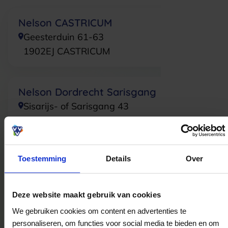
Nelson CASTRICUM
Geesterduin 61-63
1902EJ
CASTRICUM
Nelson Dordrecht Sarisgang
Sisarijs- of Sarisgang 43
3311NE
Dordrecht
Toestemming
Details
Over
Nelson AMSTELVEEN
Binnenhof 21-23
1181ZG
Amstelveen
Deze website maakt gebruik van cookies
We gebruiken cookies om content en advertenties te
personaliseren, om functies voor social media te bieden en om