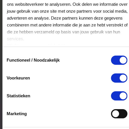
Nelson ZWOLLE
ons websiteverkeer te analyseren. Ook delen we informatie over
Diezerstraat 36
jouw gebruik van onze site met onze partners voor social media,
8011RG
Zwolle
adverteren en analyse. Deze partners kunnen deze gegevens
combineren met andere informatie die je aan ze hebt verstrekt of
die ze hebben verzameld op basis van jouw gebruik van hun
services.
Skechers Den Bosch
Klik
hier
voor ons cookiebeleid.
Hooge Steenweg 2
Toestemmingsselectie
5211JP
's-Hertogenbosch
Functioneel / Noodzakelijk
Voorkeuren
Nelson OUTLET WINTERSWIJK
Misterstraat 8-10
7101EW
WINTERSWIJK
Statistieken
Marketing
Nelson DEN BOSCH
Markt 103