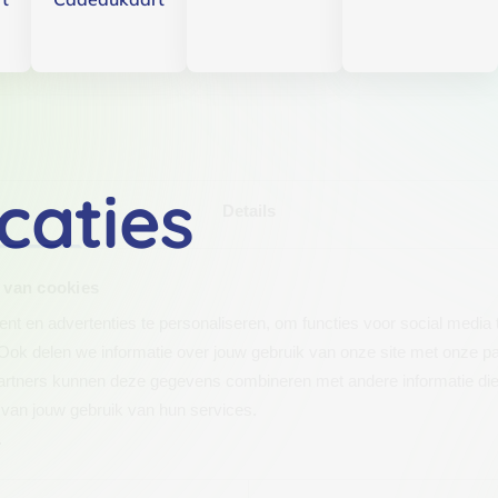
caties
Details
 van cookies
t en advertenties te personaliseren, om functies voor social media
Ook delen we informatie over jouw gebruik van onze site met onze pa
rtners kunnen deze gegevens combineren met andere informatie die j
van jouw gebruik van hun services.
.