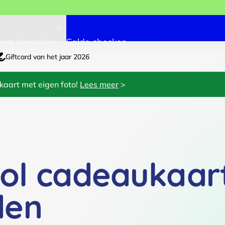
art besteden
Saldo checken
Giftcard van het jaar 2026
kaart met eigen foto!
Lees meer
>
ol cadeaukaar
den