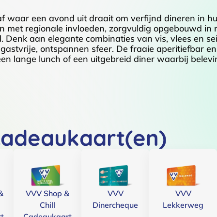
f waar een avond uit draait om verfijnd dineren in hu
ten met regionale invloeden, zorgvuldig opgebouwd i
. Denk aan elegante combinaties van vis, vlees en s
astvrije, ontspannen sfeer. De fraaie aperitiefbar 
een lange lunch of een uitgebreid diner waarbij belevi
cadeaukaart(en)
&
VVV Shop &
VVV
VVV
Chill
Dinercheque
Lekkerweg
t
Cadeaukaart