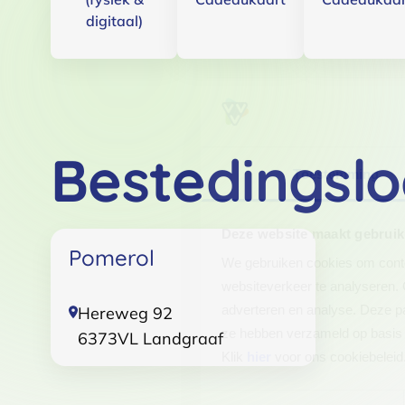
digitaal)
Bestedingslo
Toestemming
Deze website maakt gebruik
Pomerol
We gebruiken cookies om conten
websiteverkeer te analyseren. 
adverteren en analyse. Deze pa
Hereweg 92
ze hebben verzameld op basis 
6373VL
Landgraaf
Klik
hier
voor ons cookiebeleid
Toestemmingsselectie