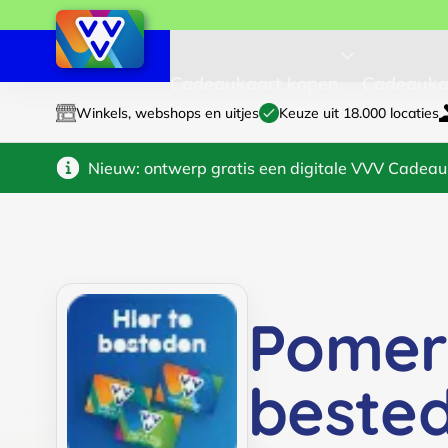
Cadeaukaart kopen
Cadeauka
Winkels, webshops en uitjes
Keuze uit 18.000 locaties
Nieuw: ontwerp gratis een digitale VVV Cadeau
Pomer
beste