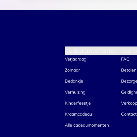
Cadeaumomenten
Klant
Verjaardag
FAQ
Zomaar
Betalen
Bedankje
Bezorg
Verhuizing
Geldigh
Kinderfeestje
Verkoo
Kraamcadeau
Contact
Alle cadeaumomenten