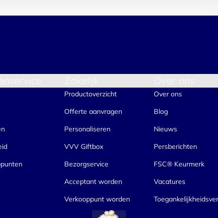
enservice
Zakelijk
Over ons
Productoverzicht
Over ons
Offerte aanvragen
Blog
en
Personaliseren
Nieuws
eid
VVV Giftbox
Persberichten
ppunten
Bezorgservice
FSC® Keurmerk
Acceptant worden
Vacatures
Verkooppunt worden
Toegankelijkheidsver