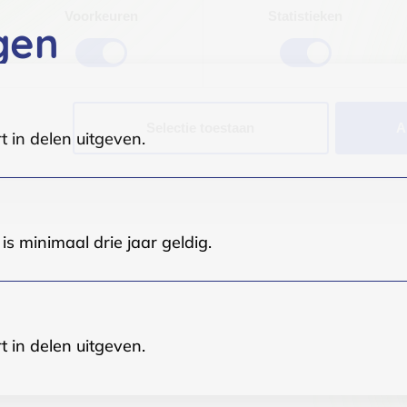
Voorkeuren
Statistieken
gen
Selectie toestaan
A
t in delen uitgeven.
s minimaal drie jaar geldig.
t in delen uitgeven.