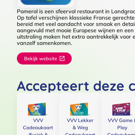
Pomerol is een sfeervol restaurant in Landgraa
Op tafel verschijnen klassieke Franse gerech
bereid met veel aandacht voor smaak en detail
aangevuld met mooie Europese wijnen en een g
uitstraling maken het extra aantrekkelijk voor 
vanzelf samenkomen.
Bekijk website
Accepteert deze 
VVV
VVV Lekker
VVV Game 
Cadeaukaart
& Weg
Play
(fysiek &
Cadeaukaart
Cadeaukaar