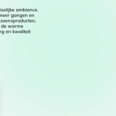
iselijke ambiance.
n meer gangen en
eizoensproducten,
en de warme
ng en kwaliteit