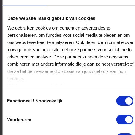
Restaurant De Bonte Koe
Deze website maakt gebruik van cookies
Koningsweg 2
We gebruiken cookies om content en advertenties te
3886KD
Garderen
personaliseren, om functies voor social media te bieden en om
ons websiteverkeer te analyseren. Ook delen we informatie over
jouw gebruik van onze site met onze partners voor social media,
Veelgestelde Vragen
adverteren en analyse. Deze partners kunnen deze gegevens
combineren met andere informatie die je aan ze hebt verstrekt of
Hoelang blijft mijn saldo geldig?
die ze hebben verzameld op basis van jouw gebruik van hun
services.
Het volledige saldo op de VVV cadeaukaart
Klik
hier
voor ons cookiebeleid.
is minimaal drie jaar geldig.
Toestemmingsselectie
Functioneel / Noodzakelijk
Kan ik het saldo in delen besteden?
Voorkeuren
Ja, je mag het saldo van je VVV
cadeaukaart in delen uitgeven.