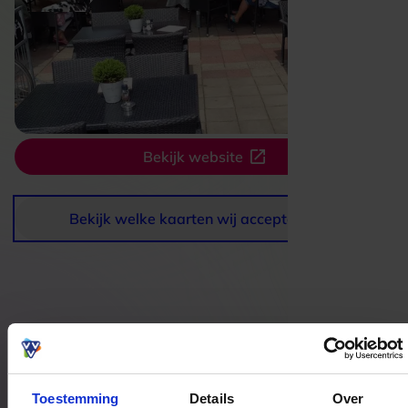
Bekijk website
Bekijk welke kaarten wij accepteren
Bestedingslocaties
Toestemming
Details
Over