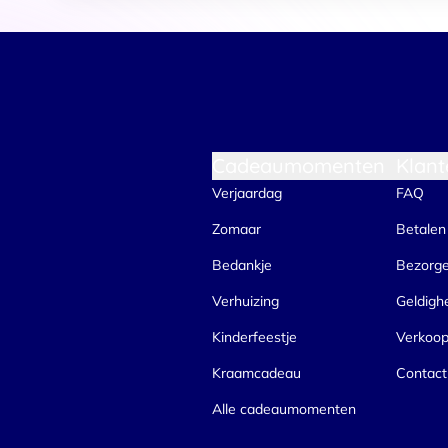
Cadeaumomenten
Klant
Verjaardag
FAQ
Zomaar
Betalen
Bedankje
Bezorg
Verhuizing
Geldigh
Kinderfeestje
Verkoo
Kraamcadeau
Contact
Alle cadeaumomenten