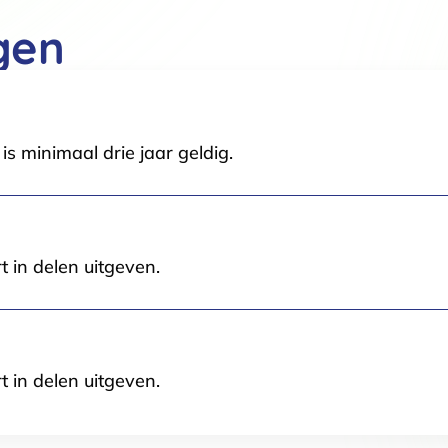
Voorkeuren
Statistieken
gen
Selectie toestaan
A
s minimaal drie jaar geldig.
t in delen uitgeven.
t in delen uitgeven.