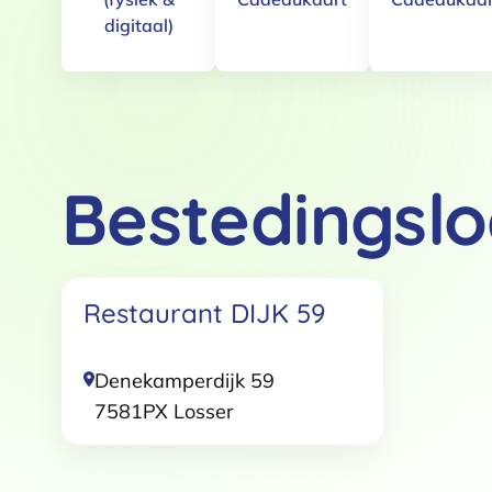
digitaal)
Bestedingslo
Toestemming
Deze website maakt gebruik
Restaurant DIJK 59
We gebruiken cookies om conten
websiteverkeer te analyseren. 
adverteren en analyse. Deze pa
Denekamperdijk 59
ze hebben verzameld op basis 
7581PX
Losser
Klik
hier
voor ons cookiebeleid
Toestemmingsselectie