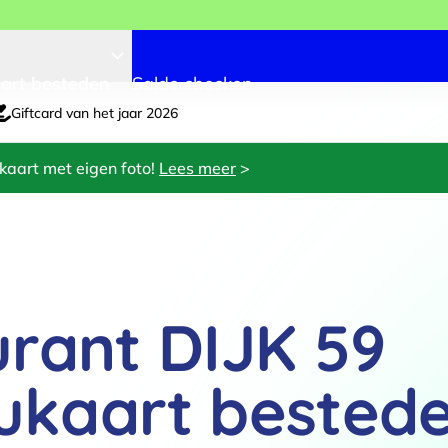
art besteden
Saldo checken
Giftcard van het jaar 2026
kaart met eigen foto!
Lees meer
>
rant DIJK 59
ukaart bested