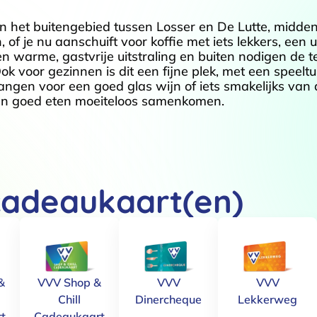
in het buitengebied tussen Losser en De Lutte, midde
of je nu aanschuift voor koffie met iets lekkers, een u
en warme, gastvrije uitstraling en buiten nodigen de t
 Ook voor gezinnen is dit een fijne plek, met een speel
 hangen voor een goed glas wijn of iets smakelijks van 
d en goed eten moeiteloos samenkomen.
cadeaukaart(en)
&
VVV Shop &
VVV
VVV
Chill
Dinercheque
Lekkerweg
t
Cadeaukaart