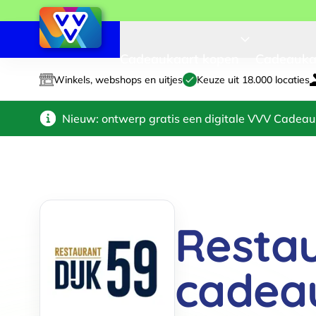
Cadeaukaart kopen
Cadeauka
Winkels, webshops en uitjes
Keuze uit 18.000 locaties
Nieuw: ontwerp gratis een digitale VVV Cadeau
Restau
cadea