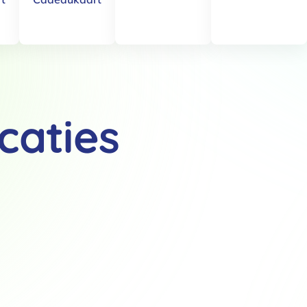
caties
Details
 van cookies
t en advertenties te personaliseren, om functies voor social media
Ook delen we informatie over jouw gebruik van onze site met onze pa
rtners kunnen deze gegevens combineren met andere informatie die j
van jouw gebruik van hun services.
.