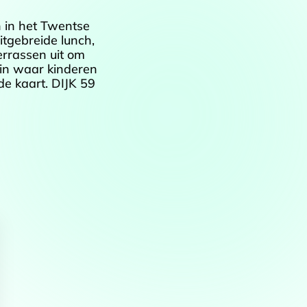
n in het Twentse
itgebreide lunch,
errassen uit om
tuin waar kinderen
de kaart. DIJK 59