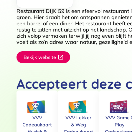
Restaurant DIJK 59 is een sfeervol restaurant 
groen. Hier draait het om ontspannen genieten, 
een borrel of een diner. Het restaurant heeft e
rustig te zitten met uitzicht op het landschap.
zich volop vermaken terwijl jij nog even blijft
voelt als zo’n adres waar natuur, gezellighei
Bekijk website
Accepteert deze 
VVV
VVV Lekker
VVV Game 
Cadeaukaart
& Weg
Play
(fysiek &
Cadeaukaart
Cadeaukaar