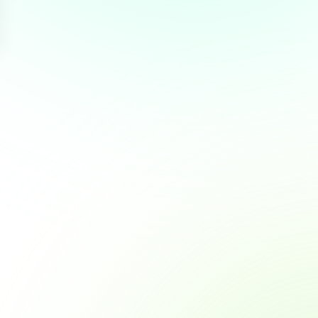
Over
 te bieden en om ons
rtners voor social media,
e aan ze hebt verstrekt of die