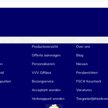
enservice
Zakelijk
Over ons
Productoverzicht
Over ons
Offerte aanvragen
Blog
en
Personaliseren
Nieuws
eid
VVV Giftbox
Persberichten
ppunten
Bezorgservice
FSC® Keurmerk
Acceptant worden
Vacatures
Verkooppunt worden
Toegankelijkheidsver