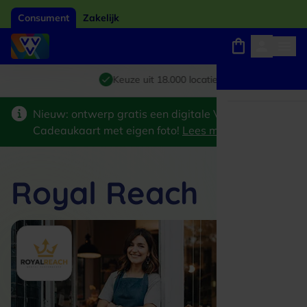
Consument
Zakelijk
Winkels, webshops en uitjes
Giftcard van het jaar 2026
Keuze uit 18.000 locaties
Nieuw: ontwerp gratis een digitale VVV
Cadeaukaart met eigen foto!
Lees meer
>
Royal Reach