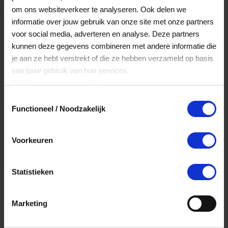
ontdekken.
Veelgestelde Vragen
om ons websiteverkeer te analyseren. Ook delen we
informatie over jouw gebruik van onze site met onze partners
voor social media, adverteren en analyse. Deze partners
Hoelang blijft mijn saldo geldig?
kunnen deze gegevens combineren met andere informatie die
je aan ze hebt verstrekt of die ze hebben verzameld op basis
Het volledige saldo op de VVV cadeaukaart
van jouw gebruik van hun services.
is minimaal drie jaar geldig.
Klik
hier
voor ons cookiebeleid.
Toestemmingsselectie
Functioneel / Noodzakelijk
Kan ik het saldo in delen besteden?
Ja, je mag het saldo van je VVV
Voorkeuren
cadeaukaart in delen uitgeven.
Statistieken
Kan ik het saldo in delen besteden?
Ja, je mag het saldo van je VVV
Marketing
cadeaukaart in delen uitgeven.