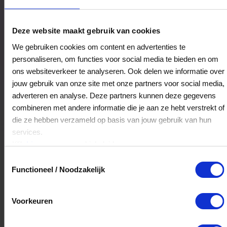
Saré Sauna & Beauty
Deze website maakt gebruik van cookies
Oldenzaalsedijk 22
We gebruiken cookies om content en advertenties te
7562PD
Deurningen
personaliseren, om functies voor social media te bieden en om
ons websiteverkeer te analyseren. Ook delen we informatie over
jouw gebruik van onze site met onze partners voor social media,
Veelgestelde Vragen
adverteren en analyse. Deze partners kunnen deze gegevens
combineren met andere informatie die je aan ze hebt verstrekt of
Kan ik het saldo in delen besteden?
die ze hebben verzameld op basis van jouw gebruik van hun
services.
Ja, je mag het saldo van je VVV
Klik
hier
voor ons cookiebeleid.
cadeaukaart in delen uitgeven.
Toestemmingsselectie
Functioneel / Noodzakelijk
Hoelang blijft mijn saldo geldig?
Voorkeuren
Het volledige saldo op de VVV cadeaukaart
is minimaal drie jaar geldig.