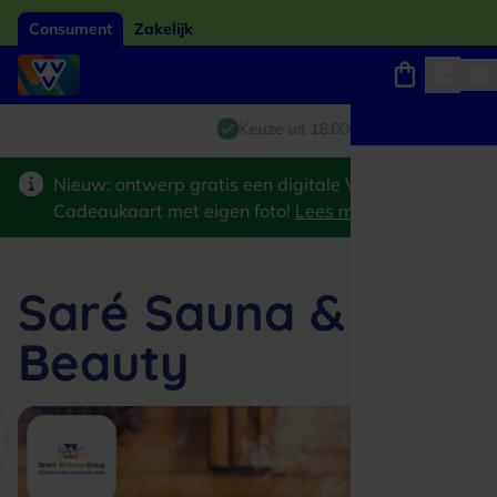
Consument
Zakelijk
Winkels, webshops en uitjes
Giftcard van het jaar 2026
Keuze uit 18.000 locaties
Nieuw: ontwerp gratis een digitale VVV
Cadeaukaart met eigen foto!
Lees meer
>
Saré Sauna &
Beauty