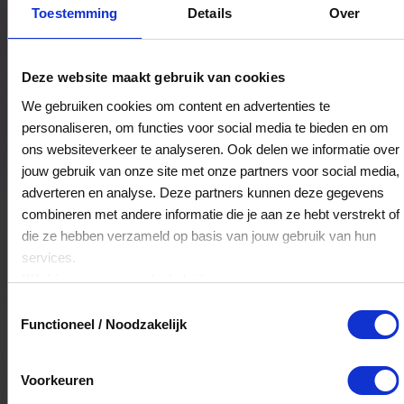
Bestedingslocaties
Toestemming
Details
Over
Deze website maakt gebruik van cookies
Sauna het Friese Woud
We gebruiken cookies om content en advertenties te
Boijlerweg 48
personaliseren, om functies voor social media te bieden en om
8392NJ
Boijl
ons websiteverkeer te analyseren. Ook delen we informatie over
jouw gebruik van onze site met onze partners voor social media,
adverteren en analyse. Deze partners kunnen deze gegevens
Veelgestelde Vragen
combineren met andere informatie die je aan ze hebt verstrekt of
die ze hebben verzameld op basis van jouw gebruik van hun
Kan ik het saldo in delen besteden?
services.
Klik
hier
voor ons cookiebeleid.
Ja, je mag het saldo van je VVV
Toestemmingsselectie
cadeaukaart in delen uitgeven.
Functioneel / Noodzakelijk
Hoelang blijft mijn saldo geldig?
Voorkeuren