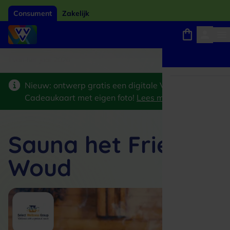
Consument
Zakelijk
Winkels, webshops en uitjes
Giftcard van het jaar 2026
Keuze uit 18.000 
Nieuw: ontwerp gratis een digitale VVV
Cadeaukaart met eigen foto!
Lees meer
>
Sauna het Friese
Woud