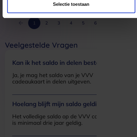
Selectie toestaan
1
2
3
4
5
6
7
Veelgestelde Vragen
Kan ik het saldo in delen besteden?
Ja, je mag het saldo van je VVV
cadeaukaart in delen uitgeven.
Hoelang blijft mijn saldo geldig?
Het volledige saldo op de VVV cadeaukaart
is minimaal drie jaar geldig.