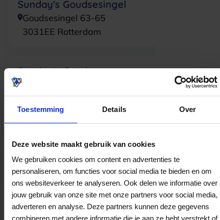
Sunday's Goudsesingel
Goudsesingel 63-65
3031EE
Rotterdam
Sunday's Gouda
van Hogendorpplein 1
2805BM
Gouda
Toestemming
Details
Over
Sunday's Dierenselaan
Deze website maakt gebruik van cookies
Dierenselaan 198
We gebruiken cookies om content en advertenties te
2573KN
's-Gravenhage
personaliseren, om functies voor social media te bieden en om
ons websiteverkeer te analyseren. Ook delen we informatie over
jouw gebruik van onze site met onze partners voor social media,
Sunday's Voorburg
adverteren en analyse. Deze partners kunnen deze gegevens
Koningin Julianalaan 372-b
combineren met andere informatie die je aan ze hebt verstrekt of