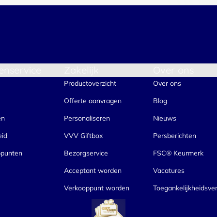
enservice
Zakelijk
Over ons
Productoverzicht
Over ons
Offerte aanvragen
Blog
en
Personaliseren
Nieuws
eid
VVV Giftbox
Persberichten
ppunten
Bezorgservice
FSC® Keurmerk
Acceptant worden
Vacatures
Verkooppunt worden
Toegankelijkheidsver