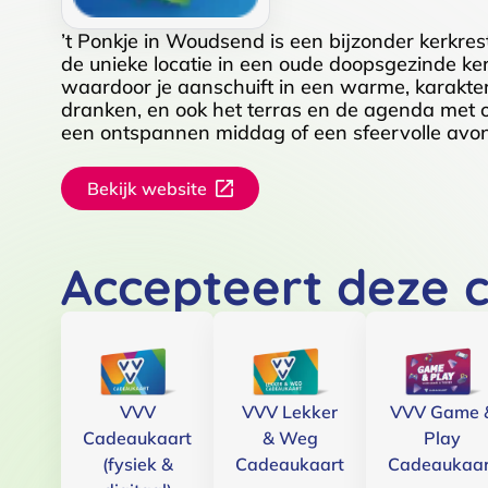
’t Ponkje in Woudsend is een bijzonder kerkres
de unieke locatie in een oude doopsgezinde ker
waardoor je aanschuift in een warme, karakterv
dranken, en ook het terras en de agenda met 
een ontspannen middag of een sfeervolle avon
Bekijk website
Accepteert deze 
VVV
VVV Lekker
VVV Game 
Cadeaukaart
& Weg
Play
(fysiek &
Cadeaukaart
Cadeaukaar