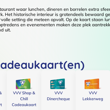
taurant waar lunchen, dineren en borrelen extra sfeer
k. Het historische interieur is grotendeels bewaard g
olle setting die meteen opvalt. Op de kaart staan lun
optredens en evenementen maken deze plek aantrekke
d uit.
cadeaukaart(en)
&
VVV Shop &
VVV
VVV
Chill
Dinercheque
Lekkerweg
t
Cadeaukaart