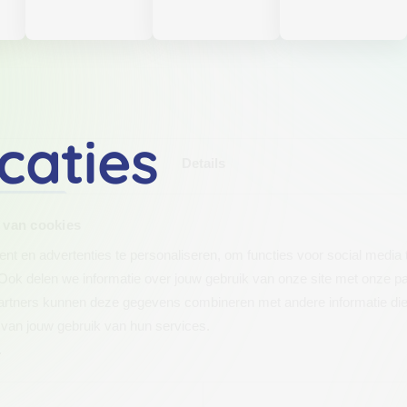
caties
Details
 van cookies
t en advertenties te personaliseren, om functies voor social media
Ook delen we informatie over jouw gebruik van onze site met onze pa
rtners kunnen deze gegevens combineren met andere informatie die j
van jouw gebruik van hun services.
.