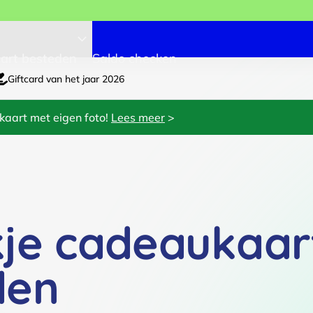
art besteden
Saldo checken
Giftcard van het jaar 2026
kaart met eigen foto!
Lees meer
>
kje cadeaukaar
den