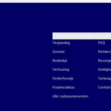
Cadeaumomenten
Klant
Verjaardag
FAQ
Zomaar
Betalen
Bedankje
Bezorg
Verhuizing
Geldigh
Kinderfeestje
Verkoo
Kraamcadeau
Contact
Alle cadeaumomenten