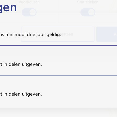
gen
Voorkeuren
Statistieken
s minimaal drie jaar geldig.
Selectie toestaan
A
t in delen uitgeven.
t in delen uitgeven.