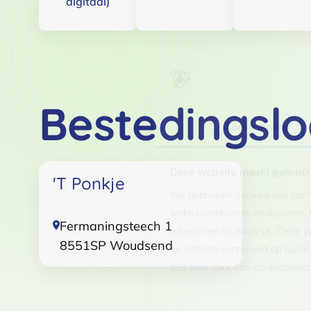
digitaal)
Bestedingslo
Toestemming
Deze website maakt gebruik
'T Ponkje
We gebruiken cookies om conten
websiteverkeer te analyseren. 
Fermaningsteech 1
adverteren en analyse. Deze pa
8551SP
Woudsend
ze hebben verzameld op basis 
Klik
hier
voor ons cookiebeleid
Toestemmingsselectie