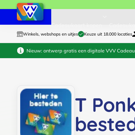
Cadeaukaart kopen
Cadeauka
Winkels, webshops en uitjes
Keuze uit 18.000 locaties
Nieuw: ontwerp gratis een digitale VVV Cadeau
T Pon
beste