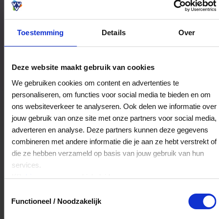
iets bijzonders zoeken.
Toestemming
Details
Over
Bestedingslocaties
Deze website maakt gebruik van cookies
We gebruiken cookies om content en advertenties te
personaliseren, om functies voor social media te bieden en om
Thom Broekman
ons websiteverkeer te analyseren. Ook delen we informatie over
Lange Elisabethstraat 20
jouw gebruik van onze site met onze partners voor social media,
3511JC
Utrecht
adverteren en analyse. Deze partners kunnen deze gegevens
combineren met andere informatie die je aan ze hebt verstrekt of
die ze hebben verzameld op basis van jouw gebruik van hun
Veelgestelde Vragen
services.
Klik
hier
voor ons cookiebeleid.
Kan ik het saldo in delen besteden?
Toestemmingsselectie
Functioneel / Noodzakelijk
Ja, je mag het saldo van je VVV
cadeaukaart in delen uitgeven.