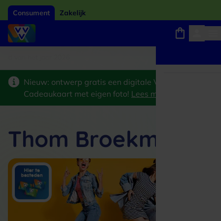
Consument
Zakelijk
ard van het jaar 2026
Winkels, webshops en uitjes
Keuze uit 18.000 locaties
Nieuw: ontwerp gratis een digitale VVV
Cadeaukaart met eigen foto!
Lees meer
>
Thom Broekman