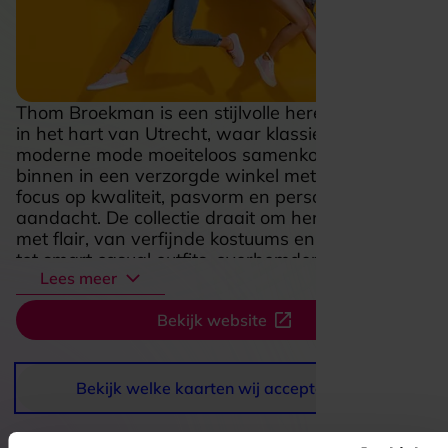
Thom Broekman is een stijlvolle herenmodezaak
in het hart van Utrecht, waar klassieke service en
moderne mode moeiteloos samenkomen. Je stapt
binnen in een verzorgde winkel met een sterke
focus op kwaliteit, pasvorm en persoonlijke
aandacht. De collectie draait om herenkleding
met flair, van verfijnde kostuums en maatwerk
tot smart casual outfits, overhemden, broeken en
Lees meer
luxe merken met een duidelijke Italiaanse
signatuur. Alles voelt hier doordacht en
Bekijk website
ontspannen, zodat winkelen eerder een prettige
stijlervaring wordt dan een snelle aankoop. Juist
die combinatie van vakmanschap, goede
begeleiding en een smaakvolle selectie maakt
Bekijk welke kaarten wij accepteren
Thom Broekman aantrekkelijk voor mannen die
verzorgd voor de dag willen komen en daarbij