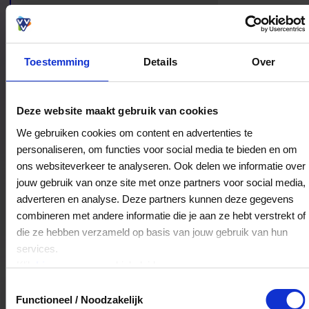
een interieurplan direct een stuk concreter en
aantrekkelijker aanvoelt.
Toestemming
Details
Over
Bestedingslocaties
Deze website maakt gebruik van cookies
We gebruiken cookies om content en advertenties te
personaliseren, om functies voor social media te bieden en om
ons websiteverkeer te analyseren. Ook delen we informatie over
Thuisin Schmidt-Koelewijn
jouw gebruik van onze site met onze partners voor social media,
Dalweg 16
adverteren en analyse. Deze partners kunnen deze gegevens
3741AV
Baarn
combineren met andere informatie die je aan ze hebt verstrekt of
die ze hebben verzameld op basis van jouw gebruik van hun
services.
Veelgestelde Vragen
Klik
hier
voor ons cookiebeleid.
Toestemmingsselectie
Hoelang blijft mijn saldo geldig?
Functioneel / Noodzakelijk