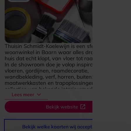
Thuisin Schmidt-Koelewijn is een sfeervolle
woonwinkel in Baarn waar alles draait om een
huis dat echt klopt, van vloer tot raam en wand.
In de showroom doe je volop inspiratie op tussen
vloeren, gordijnen, raamdecoratie,
wandbekleding, verf, horren, buitenzonwering,
maatwerkkasten en trapoplossingen, met
collecties van bekende interieurmerken. De kracht
Lees meer
van deze zaak zit in de combinatie van stijl,
praktisch advies en vakwerk, zodat je niet alleen
Bekijk website
ideeën opdoet, maar ook meteen voelt hoe
materialen, kleuren en afwerkingen
samenkomen. Wie hier binnenstapt, ontdekt een
plek waar woonsfeer tastbaar wordt en waar
Bekijk welke kaarten wij accepteren