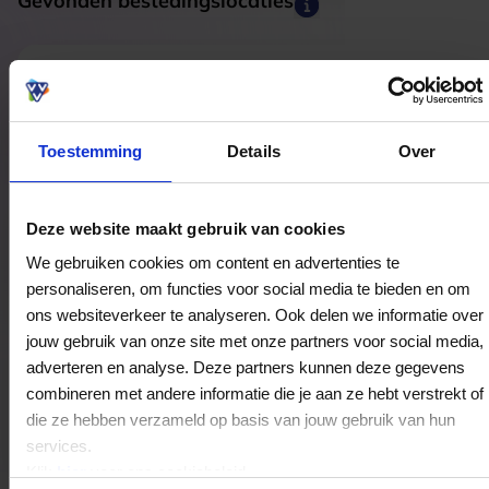
Gevonden bestedingslocaties
WAAR Oud-Beijerland
Oostdijk 18-20
3261KH
Oud-Beijerland
Toestemming
Details
Over
WAAR Arnhem
Deze website maakt gebruik van cookies
Brouwersplein 11
We gebruiken cookies om content en advertenties te
6811BL
Arnhem
personaliseren, om functies voor social media te bieden en om
ons websiteverkeer te analyseren. Ook delen we informatie over
jouw gebruik van onze site met onze partners voor social media,
adverteren en analyse. Deze partners kunnen deze gegevens
WAAR Haarlem
combineren met andere informatie die je aan ze hebt verstrekt of
Grote Houtstraat 181
die ze hebben verzameld op basis van jouw gebruik van hun
2011SM
Haarlem
services.
Klik
hier
voor ons cookiebeleid.