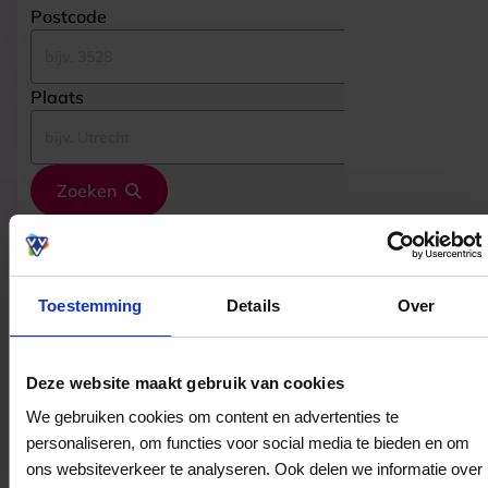
Postcode
Plaats
Zoeken
Gevonden bestedingslocaties
Toestemming
Details
Over
Weltevreden Juweliers
Deze website maakt gebruik van cookies
Stuijvenburchstraat 153
We gebruiken cookies om content en advertenties te
6961CV
Eerbeek
personaliseren, om functies voor social media te bieden en om
ons websiteverkeer te analyseren. Ook delen we informatie over