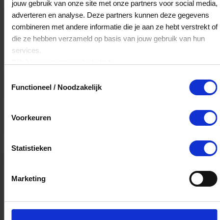
jouw gebruik van onze site met onze partners voor social media,
Weltevreden Juweliers
adverteren en analyse. Deze partners kunnen deze gegevens
combineren met andere informatie die je aan ze hebt verstrekt of
De Eglantier 244
die ze hebben verzameld op basis van jouw gebruik van hun
7329DH
Apeldoorn
services.
Klik
hier
voor ons cookiebeleid.
Toestemmingsselectie
Weltevreden Juweliers
Functioneel / Noodzakelijk
van Ghentstraat 13
7391CR
Twello
Voorkeuren
Veelgestelde Vragen
Statistieken
Hoelang blijft mijn saldo geldig?
Marketing
Het volledige saldo op de VVV cadeaukaart
is minimaal drie jaar geldig.