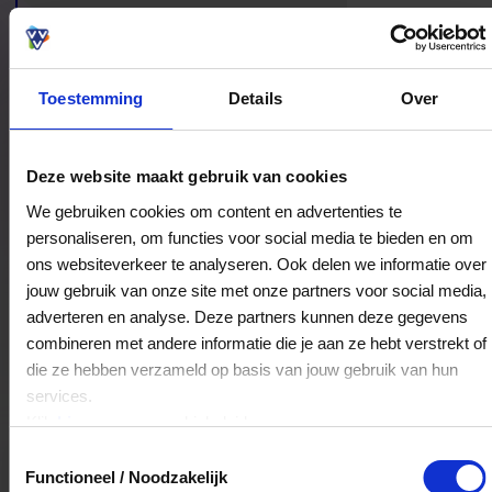
een bijzonder cadeau, een goede fles voor thuis
of gewoon een moment om nieuwe favorieten te
leren kennen.
Toestemming
Details
Over
Bestedingslocaties
Deze website maakt gebruik van cookies
We gebruiken cookies om content en advertenties te
personaliseren, om functies voor social media te bieden en om
ons websiteverkeer te analyseren. Ook delen we informatie over
Wijnkoperij de Gouden Ton
jouw gebruik van onze site met onze partners voor social media,
Denneweg 81
adverteren en analyse. Deze partners kunnen deze gegevens
2514CE
's-Gravenhage
combineren met andere informatie die je aan ze hebt verstrekt of
die ze hebben verzameld op basis van jouw gebruik van hun
services.
Veelgestelde Vragen
Klik
hier
voor ons cookiebeleid.
Toestemmingsselectie
Hoelang blijft mijn saldo geldig?
Functioneel / Noodzakelijk