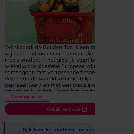
Wijnkoperij de Gouden Ton is een stijlvolle
wijnspeciaalzaak voor iedereen die graag iets
moois ontdekt in het glas. Je stapt binnen in een
winkel waar klassieke Europese wijngebieden
samengaan met verrassende flessen uit andere
delen van de wereld, overzichtelijk
gepresenteerd en met een duidelijke liefde voor
smaak en kwaliteit. Naast het brede assortiment
Lees meer
zorgen proeverijen en persoonlijk advies voor
een ontspannen, inspirerende sfeer waarin
Bekijk website
kiezen leuk wordt. Op sommige locaties krijgt die
beleving extra kleur met een wijnbar, zodat je
ook direct kunt proeven en genieten. Dat maakt
De Gouden Ton tot een fijne bestemming voor
Bekijk welke kaarten wij accepteren