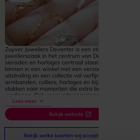
Zuyver Juweliers Deventer is een stijlvolle
juwelierszaak in het centrum van Deventer waar
sieraden en horloges centraal staan. Je stapt
binnen in een winkel met een verzorgde, warme
uitstraling en een collectie vol verfijnde ringen,
armbanden, colliers, horloges en bijzondere
stukken voor momenten die extra betekenis
verdienen. Ook voor verlovingsringen en
Lees meer
trouwringen is dit een fijne plek om rustig rond te
kijken en inspiratie op te doen. Wat Zuyver extra
Bekijk website
aantrekkelijk maakt, is de combinatie van fraaie
merken, persoonlijke aandacht en vakmanschap
in huis, waaronder goudsmeden en reparaties.
Daardoor voelt een bezoek niet alleen als
Bekijk welke kaarten wij accepteren