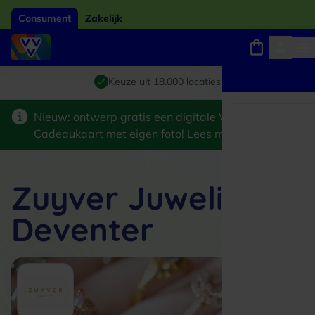
Consument
Zakelijk
Winkels, webshops en uitjes
Giftcard van het jaar 2026
Keuze uit 18.000 locaties
Nieuw: ontwerp gratis een digitale VVV
Cadeaukaart met eigen foto!
Lees meer
>
Zuyver Juweliers
Deventer