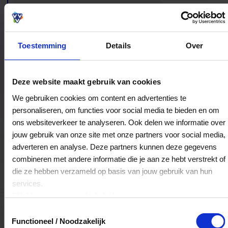
winkelen, maar ook als het vinden van iets dat
echt bij je past en lang mooi blijft.
Toestemming
Details
Over
Bestedingslocaties
Deze website maakt gebruik van cookies
We gebruiken cookies om content en advertenties te
personaliseren, om functies voor social media te bieden en om
ons websiteverkeer te analyseren. Ook delen we informatie over
Zuyver Juweliers Deventer
jouw gebruik van onze site met onze partners voor social media,
Broederenstraat 6
adverteren en analyse. Deze partners kunnen deze gegevens
7411LB
Deventer
combineren met andere informatie die je aan ze hebt verstrekt of
die ze hebben verzameld op basis van jouw gebruik van hun
services.
Veelgestelde Vragen
Klik
hier
voor ons cookiebeleid.
Toestemmingsselectie
Kan ik het saldo in delen besteden?
Functioneel / Noodzakelijk