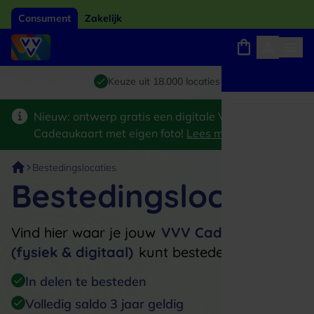
Consument
Zakelijk
Winkels, webshops en uitjes
Giftcard van het jaar 2026
Keuze uit 18.000 locaties
Nieuw: ontwerp gratis een digitale VVV
Cadeaukaart met eigen foto!
Lees meer
>
Bestedingslocaties
Bestedingslocaties
Vind hier waar je jouw
VVV Cadeaukaart
(fysiek & digitaal)
kunt besteden
In delen te besteden
Volledig saldo 3 jaar geldig