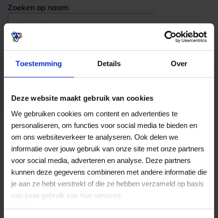
Zoeken op naam
Postcode
Toestemming
Details
Over
Plaats
Deze website maakt gebruik van cookies
We gebruiken cookies om content en advertenties te
Zoeken
personaliseren, om functies voor social media te bieden en
om ons websiteverkeer te analyseren. Ook delen we
informatie over jouw gebruik van onze site met onze partners
Helaas zijn er geen zoekresultaten gevonden.
voor social media, adverteren en analyse. Deze partners
Wijzig je zoekopdracht en/of pas je filters aan.
kunnen deze gegevens combineren met andere informatie die
je aan ze hebt verstrekt of die ze hebben verzameld op basis
van jouw gebruik van hun services.
Klik
hier
voor ons cookiebeleid.