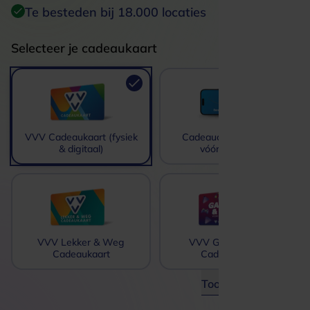
Te besteden bij 18.000 locaties
Selecteer je cadeaukaart
VVV Cadeaukaart (fysiek
Cadeaucode gekocht
& digitaal)
vóór 23-4-25
VVV Lekker & Weg
VVV Game & Play
Cadeaukaart
Cadeaukaart
Toon meer opties