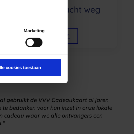
Dag of nacht weg
Marketing
Bekijk uitjes
lle cookies toestaan
l gebruikt de VVV Cadeaukaart al jaren
te bedanken voor hun inzet in onze lokale
en cadeau waar we alle ontvangers een
."