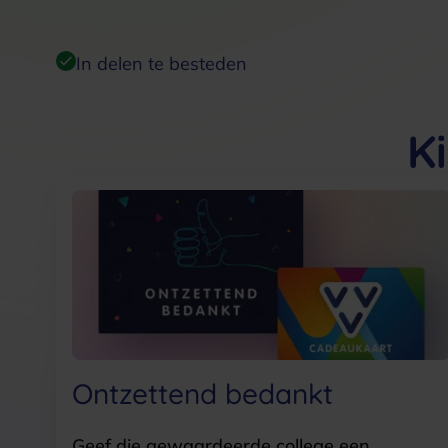
In delen te besteden
K
Ontzettend bedankt
Geef die gewaardeerde college een