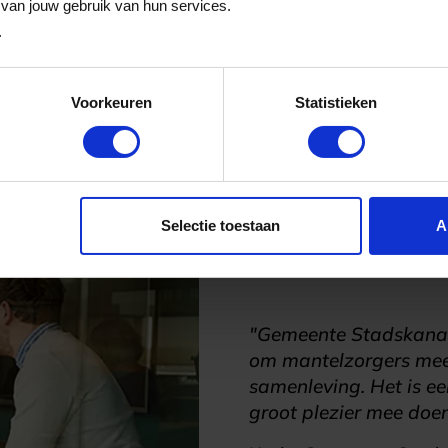
van jouw gebruik van hun services.
hops
Eten en drinken
.
Voorkeuren
Statistieken
k webshops
Bekijk restaurants
Selectie toestaan
A
"Gemeente Stadskanaa
om mantelzorgers mee 
samenleving. Het is e
groot plezier mee doen