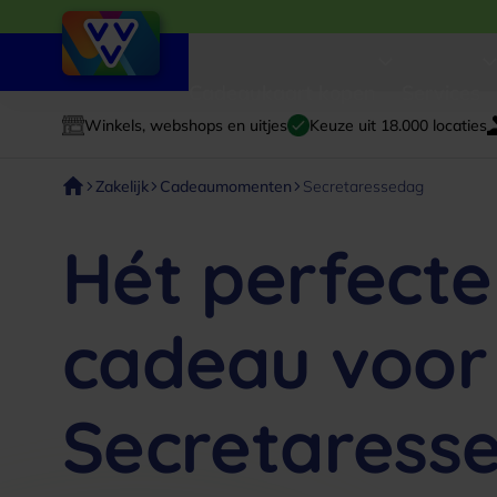
Cadeaukaart kopen
Services
Winkels, webshops en uitjes
Keuze uit 18.000 locaties
Zakelijk
Cadeaumomenten
Secretaressedag
Hét perfecte
cadeau voor
Secretaress