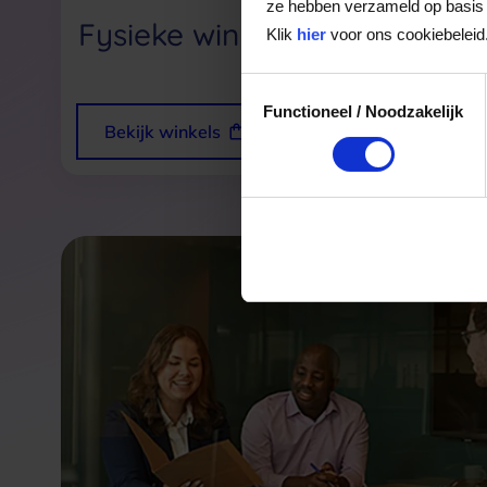
ze hebben verzameld op basis 
Fysieke winkels
Webs
Klik
hier
voor ons cookiebeleid
Toestemmingsselectie
Functioneel / Noodzakelijk
Bekijk winkels
Bekij