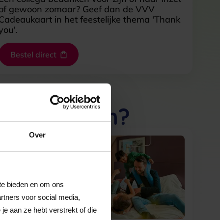
of gewoon zomaar? Geef dan de VVV
Cadeaukaart in het feestelijke thema 'Thank
you'.
Bestel direct
t besteden?
Over
 te bieden en om ons
rtners voor social media,
e aan ze hebt verstrekt of die