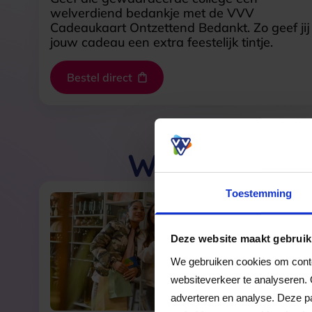
welverdiend bedankje met de VVV
Cadeaukaart Ontzettend Bedankt. Zo geef jij
jouw cadeau een extra feestelijk tintje.
Bestel direct
Waar kan j
Toestemming
Deze website maakt gebruik
We gebruiken cookies om conten
websiteverkeer te analyseren. 
adverteren en analyse. Deze pa