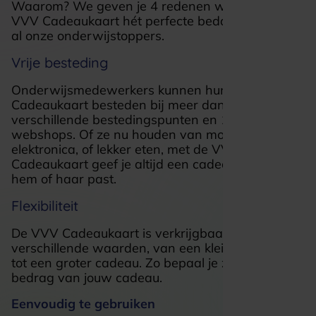
Waarom? We geven je 4 redenen waarom de
VVV Cadeaukaart hét perfecte bedankje is voor
al onze onderwijstoppers.
Vrije besteding
Onderwijsmedewerkers kunnen hun VVV
Cadeaukaart besteden bij meer dan 18.000
verschillende bestedingspunten en 1.250+
webshops. Of ze nu houden van mode, boeken,
elektronica, of lekker eten, met de VVV
Cadeaukaart geef je altijd een cadeau dat bij
hem of haar past.
Flexibiliteit
De VVV Cadeaukaart is verkrijgbaar in
verschillende waarden, van een klein bedankje
tot een groter cadeau. Zo bepaal je zelf het
bedrag van jouw cadeau.
Eenvoudig te gebruiken