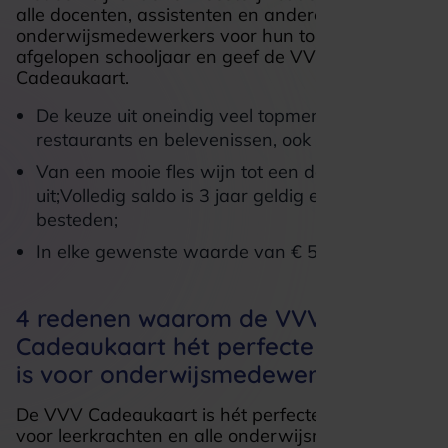
alle docenten, assistenten en andere
onderwijsmedewerkers voor hun tomeloze inzet
afgelopen schooljaar en geef de VVV
Cadeaukaart.
De keuze uit oneindig veel topmerken,
restaurants en belevenissen, ook lokaal;
Van een mooie fles wijn tot een dagje
uit;Volledig saldo is 3 jaar geldig en in delen te
besteden;
In elke gewenste waarde van € 5,- tot € 150,-.
4 redenen waarom de VVV
Cadeaukaart hét perfecte bedankje
is voor onderwijsmedewerkers
De VVV Cadeaukaart is hét perfecte bedankje
voor leerkrachten en alle onderwijsmedewerkers.