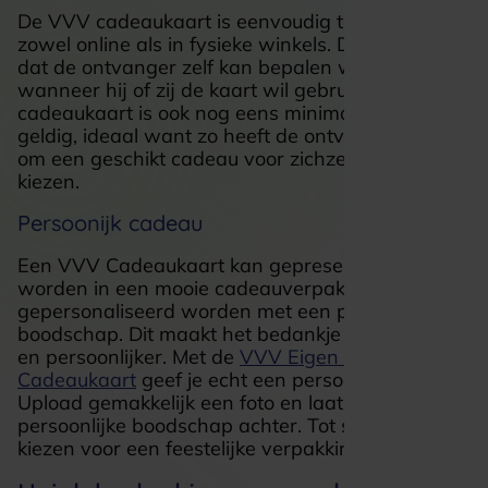
De VVV cadeaukaart is eenvoudig te gebruiken,
zowel online als in fysieke winkels. Dit betekent
dat de ontvanger zelf kan bepalen waar en
wanneer hij of zij de kaart wil gebruiken. De VVV
cadeaukaart is ook nog eens minimaal 3 jaar
geldig, ideaal want zo heeft de ontvanger alle tijd
om een geschikt cadeau voor zichzelf uit te
kiezen.
Persoonijk cadeau
Een VVV Cadeaukaart kan gepresenteerd
worden in een mooie cadeauverpakking en kan
gepersonaliseerd worden met een persoonlijke
boodschap. Dit maakt het bedankje nog specialer
en persoonlijker. Met de
VVV Eigen Ontwerp
Cadeaukaart
geef je echt een persoonlijk cadeau.
Upload gemakkelijk een foto en laat een
persoonlijke boodschap achter. Tot slot kan je
kiezen voor een feestelijke verpakking