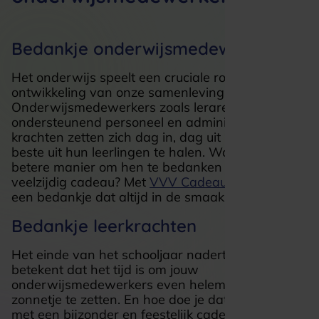
Bedankje onderwijsmedewerkers
Het onderwijs speelt een cruciale rol in de
ontwikkeling van onze samenleving.
Onderwijsmedewerkers zoals leraren,
ondersteunend personeel en administratieve
krachten zetten zich dag in, dag uit in om het
beste uit hun leerlingen te halen. Wat is een
betere manier om hen te bedanken dan met een
veelzijdig cadeau? Met
VVV Cadeaukaart
geef je
een bedankje dat altijd in de smaak valt.
Bedankje leerkrachten
Het einde van het schooljaar nadert en dat
betekent dat het tijd is om jouw
onderwijsmedewerkers even helemaal in het
zonnetje te zetten. En hoe doe je dat beter dan
met een bijzonder en feestelijk cadeau? Bedank