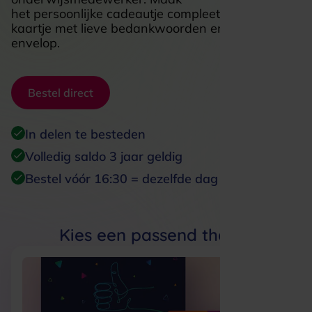
het
persoonlijke
cadeautje compleet met een
kaartje
met
lieve
bedank
woorden en een mooie
envelop.
Bestel direct
In delen te besteden
Volledig saldo 3 jaar geldig
Bestel vóór 16:30 = dezelfde dag verzonden
Kies een passend thema