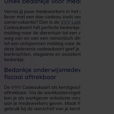
Uniek bedankje voor medewerkers
Verras jij jouw medewerkers in het onderwijs
liever met een doe-cadeau zoals een uitje voor de
zomervakantie? Dan is de
VVV Lekker & Weg
Cadeaukaart hét perfecte bedankje..Van een
middag naar de dierentuin tot een weekendje
weg van en van een romantisch diner voor twee
tot een ontspannen middag naar de sauna. Met
deze belevenis cadeaukaart geef je al jouw
leerkrachten, stagiaires en assistentes het ideale
bedankje.
Bedankje onderwijsmedewerkers
fiscaal aftrekbaar
De VVV Cadeaukaart als kerstgeschenk is fiscaal
aftrekbaar. Via de werkkostenregeling (WKR)
kan je als werkgever onbelaste vergoedingen
aan je medewerkers geven. Maak hiervan
gebruik bij de aanschaf van je kerstgeschenk!