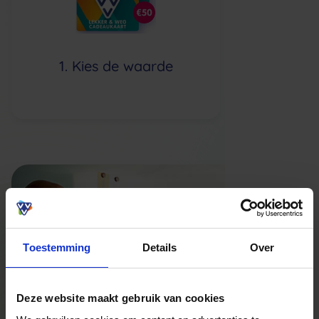
1. Kies de waarde
2. Voeg 
be
Toestemming
Details
Over
Deze website maakt gebruik van cookies