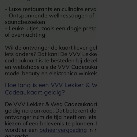
- Luxe restaurants en culinaire ervaringen
- Ontspannende wellnessdagen of
saunabezoeken
- Leuke uitjes, zoals een dagje pretpark, bioscoop
of overnachting
Wil de ontvanger de kaart liever gebruiken voor
iets anders? Dat kan! De VVV Lekker & Weg
cadeaukaart is te besteden bij dezelfde winkels
en webshops als de VVV Cadeaukaart, zoals
mode, beauty en elektronica winkels.
Hoe lang is een VVV Lekker & Weg
Cadeaukaart geldig?
De VVV Lekker & Weg Cadeaukaart is 3 jaar
geldig na aankoop. Dat betekent dat de
ontvanger ruim de tijd heeft om iets moois uit te
kiezen of een belevenis te plannen. Na 3 jaar
wordt er een
beheervergoeding
in rekening
gebracht.