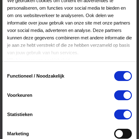
We gebruiken cookies om content en advertenties te
personaliseren, om functies voor social media te bieden en
om ons websiteverkeer te analyseren. Ook delen we
informatie over jouw gebruik van onze site met onze partners
voor social media, adverteren en analyse. Deze partners
"Het is een snelle accurate service.
Je bestelt en
kunnen deze gegevens combineren met andere informatie die
op afspraak ontvang je de kaarten op de dag
je aan ze hebt verstrekt of die ze hebben verzameld op basis
die jij aangeeft. Medewerkers zijn blij met een
van jouw gebruik van hun services.
cadeaukaart. Lekker zelf kiezen waar je het aan
Klik
hier
voor ons cookiebeleid.
wilt besteden en wij als werkgever zijn blij als
Toestemmingsselectie
zij te vreden zijn."
Functioneel / Noodzakelijk
Bestel direct
Voorkeuren
Statistieken
Bekijk ook onze andere producten
en services
Marketing
Persoonlijk advies
Maatwerk