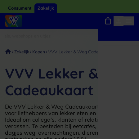
Consument
Zakelijk
Winkels, webshops en uitjes
Giftcard van het jaar 2026
Keuze uit 18.000 l
Zakelijk
Kopen
VVV Lekker & Weg Cadeaukaart
VVV Lekker & Weg
Cadeaukaart
De VVV Lekker & Weg Cadeaukaart is perfect
voor liefhebbers van lekker eten en leuke uitjes.
Ideaal om collega's, klanten of relaties te
verassen. Te besteden bij eetcafés, restaurants,
dagjes weg, overnachtingen, dierentuinen,