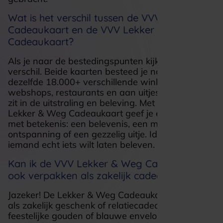
Wat is het verschil tussen de VVV
Cadeaukaart en de VVV Lekker & Weg
Cadeaukaart?
Als je naar de bestedingspunten kijkt, is er geen
verschil. Beide kaarten besteed je namelijk bij
dezelfde 18.000+ verschillende winkels,
webshops, restaurants en aan uitjes. Het verschil
zit in de uitstraling en beleving. Met de VVV
Lekker & Weg Cadeaukaart geef je een cadeau
met betekenis: een belevenis, een moment van
ontspanning of een gezzelig uitje. Ideaal als je
iemand echt iets wilt laten beleven.
Kan ik de VVV Lekker & Weg Cadeaukaart
ook verpakken als zakelijk cadeau?
Jazeker! De Lekker & Weg Cadeaukaart is perfect
als zakelijk geschenk of relatiecadeau. Kies een
feestelijke gouden of blauwe envelop of voeg een