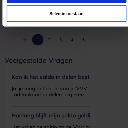
Middelgraaf 1
7071WT
Ulft
Selectie toestaan
1
2
3
4
5
6
Veelgestelde Vragen
Kan ik het saldo in delen besteden?
Ja, je mag het saldo van je VVV
cadeaukaart in delen uitgeven.
Hoelang blijft mijn saldo geldig?
Het volledige saldo op de VVV cadeaukaart