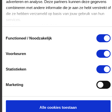
adverteren en analyse. Deze partners kunnen deze gegevens
Schuurman Schoenen Zevenaar
combineren met andere informatie die je aan ze hebt verstrekt of
die ze hebben verzameld op basis van jouw gebruik van hun
Marktstraat 19-21
services.
6901AK
Zevenaar
Klik
hier
voor ons cookiebeleid.
Toestemmingsselectie
Functioneel / Noodzakelijk
Schuurman Schoenen Nijverdal
Maximastraat 19
Voorkeuren
7442NW
NIJVERDAL
Statistieken
Schuurman Schoenen Emmen
Westerstraat 208
Marketing
7811MZ
Emmen
Alle cookies toestaan
Schuurman Schoenen Ulft