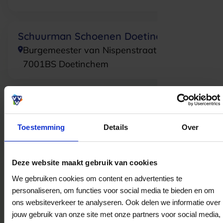
Schuurman Schoenen Doetinchem
Burgemeester van Nispenstraat 1-04
7001BS
Doetinchem
Schuurman Schoenen Haaksbergen
Spoorstraat 15
Toestemming
Details
Over
7481HV
Haaksbergen
Deze website maakt gebruik van cookies
Schuurman Schoenen Arnhem
We gebruiken cookies om content en advertenties te
Dwingelstraat 5-7
personaliseren, om functies voor social media te bieden en om
6811BR
Arnhem
ons websiteverkeer te analyseren. Ook delen we informatie over
jouw gebruik van onze site met onze partners voor social media,